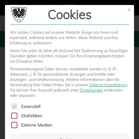
Cookies
Mit die
Wir nutzen Cookies auf unserer Website. Einige von ihnen sind
essenziell, während andere uns helfen, diese Website und Ihre
MENU
Erfahrung zu verbessern.
Wenn Sie unter 16 Jahre alt sind und Ihre Zustimmung zu freiwilligen
Diensten geben möchten, müssen Sie Ihre Erziehungsberechtigten
um Erlaubnis bitten.
Personenbezogene Daten können verarbeitet werden (z. B. IP-
OFFIZIELLER FIFFI-
Adressen), z. B. für personalisierte Anzeigen und Inhalte oder
Anzeigen- und Inhaltsmessung.
Weitere Informationen über die
Verwendung Ihrer Daten finden Sie in unserer
Datenschutzerklärung
.
GERRITZEN-CLUB
Sie können Ihre Auswahl jederzeit unter
Einstellungen
widerrufen
oder anpassen.
Es folgt eine Liste der Service-Gruppen, für die eine Einwilligun
Essenziell
Statistiken
Externe Medien