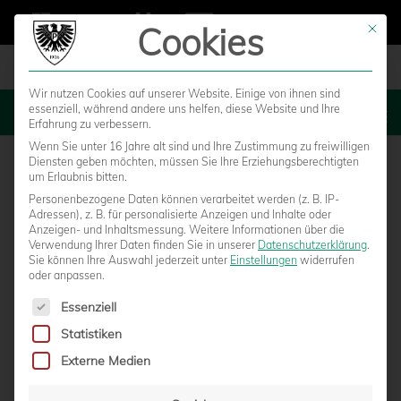
Cookies
Mit die
Wir nutzen Cookies auf unserer Website. Einige von ihnen sind
essenziell, während andere uns helfen, diese Website und Ihre
MENU
Erfahrung zu verbessern.
Wenn Sie unter 16 Jahre alt sind und Ihre Zustimmung zu freiwilligen
Diensten geben möchten, müssen Sie Ihre Erziehungsberechtigten
um Erlaubnis bitten.
Personenbezogene Daten können verarbeitet werden (z. B. IP-
Adressen), z. B. für personalisierte Anzeigen und Inhalte oder
Anzeigen- und Inhaltsmessung.
Weitere Informationen über die
Verwendung Ihrer Daten finden Sie in unserer
Datenschutzerklärung
.
Sie können Ihre Auswahl jederzeit unter
Einstellungen
widerrufen
oder anpassen.
Es folgt eine Liste der Service-Gruppen, für die eine Einwilligun
Essenziell
Statistiken
Externe Medien