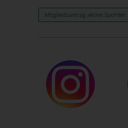
Mitgliedsantrag aktive Sportler