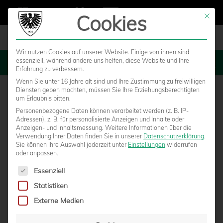
Cookies
Mit die
Wir nutzen Cookies auf unserer Website. Einige von ihnen sind
essenziell, während andere uns helfen, diese Website und Ihre
MENU
Erfahrung zu verbessern.
Wenn Sie unter 16 Jahre alt sind und Ihre Zustimmung zu freiwilligen
Diensten geben möchten, müssen Sie Ihre Erziehungsberechtigten
TENNIS
um Erlaubnis bitten.
Personenbezogene Daten können verarbeitet werden (z. B. IP-
Adressen), z. B. für personalisierte Anzeigen und Inhalte oder
Im Schatten des LVM-Preußenstadions fliegen die ganz
Anzeigen- und Inhaltsmessung.
Weitere Informationen über die
kleinen Bälle – denn hier hat der Tennis Club im SC
Verwendung Ihrer Daten finden Sie in unserer
Datenschutzerklärung
.
Preußen 06 e.V. Münster sein Zuhause. Und Tennis bei
Sie können Ihre Auswahl jederzeit unter
Einstellungen
widerrufen
oder anpassen.
den Preußen hat eine lange Tradition. Schon seit 1908
wird dem schnellen Ballsport nachgegangen.
Es folgt eine Liste der Service-Gruppen, für die eine Einwilligun
Essenziell
Statistiken
Wenn Sie mehr über den Tennis Club erfahren
möchten, besuchen Sie die Internetseite des TCP:
Externe Medien