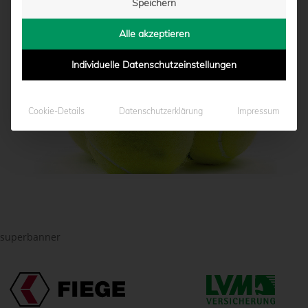
Speichern
ZUR TCP-WEBSITE
Alle akzeptieren
Individuelle Datenschutzeinstellungen
Cookie-Details
Datenschutzerklärung
Impressum
superbanner