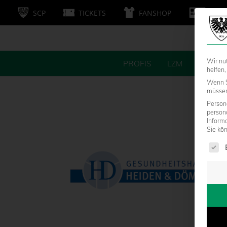
SCP
TICKETS
FANSHOP
MITG
Wir nu
PROFIS
LZM
FANS
helfen,
Wenn S
müssen 
Persone
person
Inform
Sie kö
Es fol