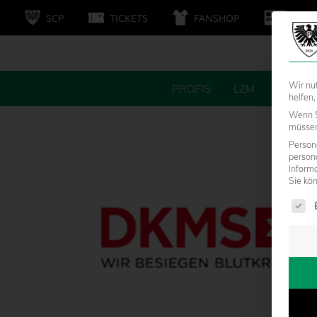
SCP
TICKETS
FANSHOP
MITG
Wir nu
PROFIS
LZM
FANS
helfen,
Wenn S
müssen 
Persone
person
Inform
Sie kö
Es fol