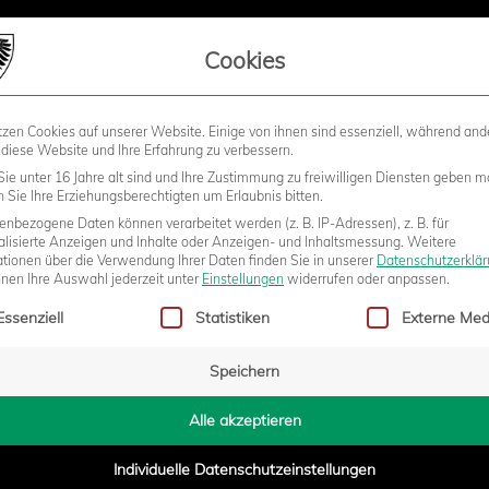
LIEDSCHAFT
Cookies
tzen Cookies auf unserer Website. Einige von ihnen sind essenziell, während and
STADION
BUSINESS
KIDS &
 diese Website und Ihre Erfahrung zu verbessern.
ie unter 16 Jahre alt sind und Ihre Zustimmung zu freiwilligen Diensten geben m
Sie Ihre Erziehungsberechtigten um Erlaubnis bitten.
nbezogene Daten können verarbeitet werden (z. B. IP-Adressen), z. B. für
alisierte Anzeigen und Inhalte oder Anzeigen- und Inhaltsmessung.
Weitere
DKMS
ationen über die Verwendung Ihrer Daten finden Sie in unserer
Datenschutzerklä
nnen Ihre Auswahl jederzeit unter
Einstellungen
widerrufen oder anpassen.
Alle 12 Minuten erhält in Deutschland ein Mensch
gt eine Liste der Service-Gruppen, für die eine Einwilligung erteilt w
Essenziell
Statistiken
Externe Med
die niederschmetternde Diagnose Blutkrebs,
weltweit alle 27 Sekunden. Blutkrebs ist nach wie
Speichern
vor die häufigste Form von Krebs bei Kindern.
Viele Patient:innen können ohne eine
Alle akzeptieren
lebensrettende Stammzellspende nicht
überleben, und mit der Suche nach geeigneten
Individuelle Datenschutzeinstellungen