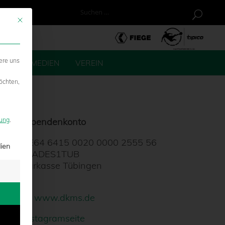
U
Mit diesem Button wird der Dialog geschlossen. Seine Funktionalität ist ide
ere uns
 CO.
MEDIEN
VEREIN
öchten,
DKMS Spendenkonto
rung
.
IBAN
DE64 6415 0020 0000 2555 56
erden kann. Die erste Service-Gruppe ist essenziell und kann nicht abge
ien
BIC
SOLADES1TUB
Kreissparkasse Tübingen
Internet:
www.dkms.de
Zur Instagramseite