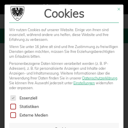
Cookies
Mit die
Wir nutzen Cookies auf unserer Website. Einige von ihnen sind
essenziell, während andere uns helfen, diese Website und Ihre
MENU
Erfahrung zu verbessern.
Wenn Sie unter 16 Jahre alt sind und Ihre Zustimmung zu freiwilligen
Diensten geben möchten, müssen Sie Ihre Erziehungsberechtigten
um Erlaubnis bitten.
Personenbezogene Daten können verarbeitet werden (z. B. IP-
Adressen), z. B. für personalisierte Anzeigen und Inhalte oder
Anzeigen- und Inhaltsmessung.
Weitere Informationen über die
Verwendung Ihrer Daten finden Sie in unserer
Datenschutzerklärung
.
Sie können Ihre Auswahl jederzeit unter
Einstellungen
widerrufen
oder anpassen.
Es folgt eine Liste der Service-Gruppen, für die eine Einwilligun
Essenziell
Statistiken
Externe Medien