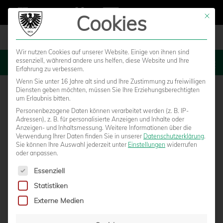
Cookies
Mit die
Wir nutzen Cookies auf unserer Website. Einige von ihnen sind
essenziell, während andere uns helfen, diese Website und Ihre
MENU
Erfahrung zu verbessern.
Wenn Sie unter 16 Jahre alt sind und Ihre Zustimmung zu freiwilligen
Diensten geben möchten, müssen Sie Ihre Erziehungsberechtigten
um Erlaubnis bitten.
Personenbezogene Daten können verarbeitet werden (z. B. IP-
Adressen), z. B. für personalisierte Anzeigen und Inhalte oder
Anzeigen- und Inhaltsmessung.
Weitere Informationen über die
Verwendung Ihrer Daten finden Sie in unserer
Datenschutzerklärung
.
Sie können Ihre Auswahl jederzeit unter
Einstellungen
widerrufen
oder anpassen.
Es folgt eine Liste der Service-Gruppen, für die eine Einwilligun
Essenziell
Statistiken
Externe Medien