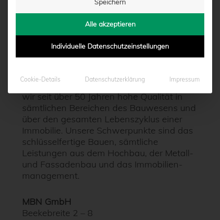
Speichern
Alle akzeptieren
MBN GMBH
Individuelle Datenschutzeinstellungen
Gemeinsam Qualität bauen
Als inhabergeführtes, mittelständisches
Cookie-Details
Datenschutzerklärung
Impressum
Bau- und Immobilien­unternehmen leisten
wir seit über 50 Jahren hohe Qualität in
sämtlichen Bereichen des Bauwesens und
über den gesamten Lebenszyklus einer
Immobilie. Unsere Schwerpunkte sind das
schlüssel­fertige Bauen, sämtliche
Leistungen aus dem Hochbau, der Metall-
und Fassadenbau und das Immobilien­
management.
MBN GmbH
Beekebreite 2 – 8