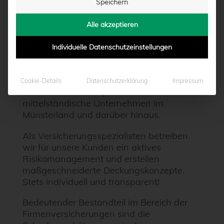
Speichern
Allianz Terbeck Holtkamp Emmerich OHG
Alle akzeptieren
Wir stehen Ihnen bei allen Fragen rund um
Individuelle Datenschutzeinstellungen
die Themen Versicherung, Vorsorge und
Vermögensanlage, sowie Baufinanzierung
zur Seite.
Cookie-Details
Datenschutzerklärung
Impressum
Wir sind Geschäftspartner für viele
mittelständische Unternehmen im
Münsterland und darüber hinaus.
Als Versicherungsspezialisten betreiben
wir für unsere Kunden ein aktives
Risikomanagement und erstellen
maßgeschneiderte Deckungskonzepte.
Stets individuell und transparent!
Bedeutender Bestandteil im Bereich der
Firmenversicherungen sind die