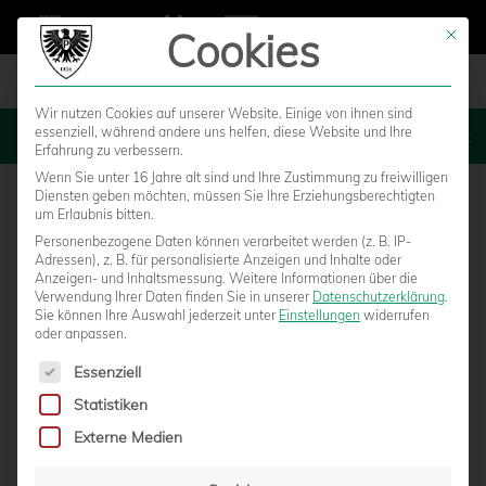
Cookies
Mit die
Wir nutzen Cookies auf unserer Website. Einige von ihnen sind
essenziell, während andere uns helfen, diese Website und Ihre
MENU
Erfahrung zu verbessern.
Wenn Sie unter 16 Jahre alt sind und Ihre Zustimmung zu freiwilligen
Diensten geben möchten, müssen Sie Ihre Erziehungsberechtigten
um Erlaubnis bitten.
Personenbezogene Daten können verarbeitet werden (z. B. IP-
Adressen), z. B. für personalisierte Anzeigen und Inhalte oder
Anzeigen- und Inhaltsmessung.
Weitere Informationen über die
Verwendung Ihrer Daten finden Sie in unserer
Datenschutzerklärung
.
Sie können Ihre Auswahl jederzeit unter
Einstellungen
widerrufen
oder anpassen.
Es folgt eine Liste der Service-Gruppen, für die eine Einwilligun
Essenziell
Statistiken
Externe Medien