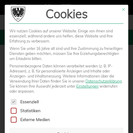
Cookies
Mit die
Wir nutzen Cookies auf unserer Website. Einige von ihnen sind
essenziell, während andere uns helfen, diese Website und Ihre
MENU
Erfahrung zu verbessern.
Wenn Sie unter 16 Jahre alt sind und Ihre Zustimmung zu freiwilligen
Diensten geben möchten, müssen Sie Ihre Erziehungsberechtigten
um Erlaubnis bitten.
Personenbezogene Daten können verarbeitet werden (z. B. IP-
Adressen), z. B. für personalisierte Anzeigen und Inhalte oder
Anzeigen- und Inhaltsmessung.
Weitere Informationen über die
Verwendung Ihrer Daten finden Sie in unserer
Datenschutzerklärung
.
Sie können Ihre Auswahl jederzeit unter
Einstellungen
widerrufen
oder anpassen.
Es folgt eine Liste der Service-Gruppen, für die eine Einwilligun
Essenziell
Statistiken
Externe Medien