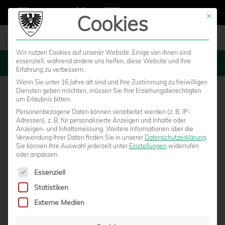
Cookies
Mit die
Wir nutzen Cookies auf unserer Website. Einige von ihnen sind
essenziell, während andere uns helfen, diese Website und Ihre
MENU
Erfahrung zu verbessern.
Wenn Sie unter 16 Jahre alt sind und Ihre Zustimmung zu freiwilligen
ANREISE
Diensten geben möchten, müssen Sie Ihre Erziehungsberechtigten
um Erlaubnis bitten.
Personenbezogene Daten können verarbeitet werden (z. B. IP-
Adressen), z. B. für personalisierte Anzeigen und Inhalte oder
Anzeigen- und Inhaltsmessung.
Weitere Informationen über die
Mit dem
Auto aus Richtung Norden, Süden und Westen
Verwendung Ihrer Daten finden Sie in unserer
Datenschutzerklärung
.
Sie können Ihre Auswahl jederzeit unter
fahren Sie bis zum Autobahnkreuz Münster Süd
Einstellungen
widerrufen
oder anpassen.
Anschließend folgen Sie dem Verlauf der
Umgehungsstraße und biegen schließlich Richtung
Es folgt eine Liste der Service-Gruppen, für die eine Einwilligun
Essenziell
Hammer Straße/Hiltrup ab. Wenn Sie der Hammer
Statistiken
Straße folgen, erreichen Sie nach etwa 1 Kilometern
Externe Medien
das LVM-Preußenstadion, das auf der rechten Seite
liegt. Biegen Sie in die Straße Am Berg Fidel ein und