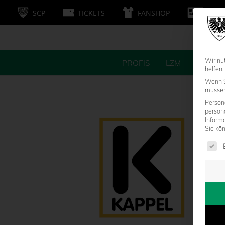
SCP
TICKETS
FANSHOP
MITG
Wir nu
PROFIS
LZM
FANS
helfen,
Wenn S
müssen 
Persone
person
Inform
Sie kö
Es fol