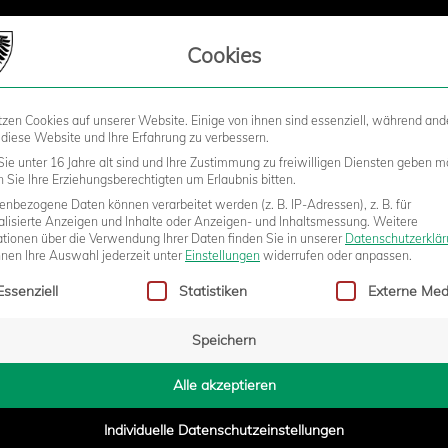
LIEDSCHAFT
Cookies
tzen Cookies auf unserer Website. Einige von ihnen sind essenziell, während and
STADION
BUSINESS
KIDS &
 diese Website und Ihre Erfahrung zu verbessern.
ie unter 16 Jahre alt sind und Ihre Zustimmung zu freiwilligen Diensten geben m
Sie Ihre Erziehungsberechtigten um Erlaubnis bitten.
nbezogene Daten können verarbeitet werden (z. B. IP-Adressen), z. B. für
alisierte Anzeigen und Inhalte oder Anzeigen- und Inhaltsmessung.
Weitere
KAPPEL BAUUNTERNEHMUNG GMBH & CO. KG
ationen über die Verwendung Ihrer Daten finden Sie in unserer
Datenschutzerklä
nnen Ihre Auswahl jederzeit unter
Einstellungen
widerrufen oder anpassen.
Bauen im Bestand – Handwerk für
gt eine Liste der Service-Gruppen, für die eine Einwilligung erteilt w
Essenziell
Statistiken
Externe Med
das Münsterland
Unsere Leidenschaft ist das Bauen im
Speichern
Bestand. In 35 Jahren haben wir an
zahlreichen komplexen Projekten
Alle akzeptieren
mitgewirkt und unter anderem
Individuelle Datenschutzeinstellungen
denkmalgeschützte Gebäude