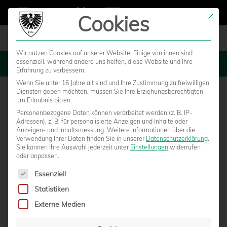
Cookies
Mit die
Wir nutzen Cookies auf unserer Website. Einige von ihnen sind
essenziell, während andere uns helfen, diese Website und Ihre
MENU
Erfahrung zu verbessern.
Wenn Sie unter 16 Jahre alt sind und Ihre Zustimmung zu freiwilligen
Diensten geben möchten, müssen Sie Ihre Erziehungsberechtigten
um Erlaubnis bitten.
Personenbezogene Daten können verarbeitet werden (z. B. IP-
Adressen), z. B. für personalisierte Anzeigen und Inhalte oder
Anzeigen- und Inhaltsmessung.
Weitere Informationen über die
Verwendung Ihrer Daten finden Sie in unserer
Datenschutzerklärung
.
Sie können Ihre Auswahl jederzeit unter
Einstellungen
widerrufen
oder anpassen.
Es folgt eine Liste der Service-Gruppen, für die eine Einwilligun
Essenziell
Statistiken
Externe Medien