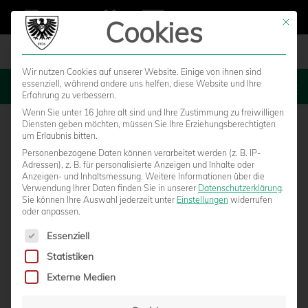
Cookies
Mit die
Wir nutzen Cookies auf unserer Website. Einige von ihnen sind
essenziell, während andere uns helfen, diese Website und Ihre
MENU
Erfahrung zu verbessern.
Wenn Sie unter 16 Jahre alt sind und Ihre Zustimmung zu freiwilligen
Diensten geben möchten, müssen Sie Ihre Erziehungsberechtigten
um Erlaubnis bitten.
Personenbezogene Daten können verarbeitet werden (z. B. IP-
NEWS
Adressen), z. B. für personalisierte Anzeigen und Inhalte oder
Anzeigen- und Inhaltsmessung.
Weitere Informationen über die
Verwendung Ihrer Daten finden Sie in unserer
Datenschutzerklärung
.
Sie können Ihre Auswahl jederzeit unter
Einstellungen
widerrufen
oder anpassen.
Es folgt eine Liste der Service-Gruppen, für die eine Einwilligun
Essenziell
Statistiken
Externe Medien