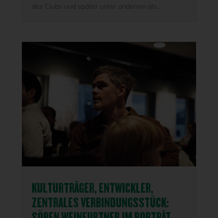
des Clubs und später unter anderem als...
KULTURTRÄGER, ENTWICKLER,
ZENTRALES VERBINDUNGSSTÜCK:
SÖREN WEINFURTNER IM PORTRÄT