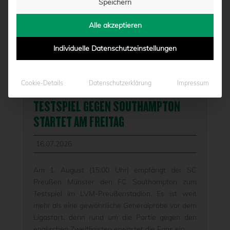
Speichern
Alle akzeptieren
Individuelle Datenschutzeinstellungen
FREIER VORVERKAUF FÜR DIE
Cookie-Details
Datenschutzerklärung
Impressum
SAISONERÖFFNUNG INKLUSIVE
TESTSPIEL GEGEN SOUTHAMPTON
STARTET AM FREITAG
16.07.2026
Am 1. August (15:00 Uhr) empfängt der SC
Preußen Münster den FC Southampton zum
Testspiel im LVM-Preußenstadion. Es ist weit
mehr als eine gewöhnliche Generalprobe vor dem
Ligastart, denn rund um die Partie gegen den
englischen Zweitligisten erwartet die Fans ein...