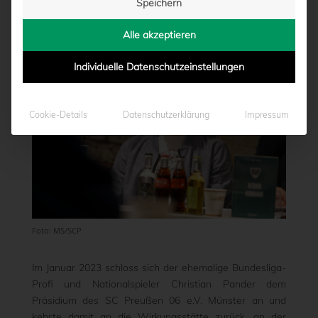
Speichern
von
Marcel Weskamp
|
02.07.2024 - 11:47
Alle akzeptieren
Individuelle Datenschutzeinstellungen
Cookie-Details
Datenschutzerklärung
Impressum
Foto: MS/SCP
Im Januar 2023 schloss sich der ehemalige Bundesliga-
Profi und Nationalspieler Christian Pander dem
Präsidium des SC Preußen 06 e.V. Münster an und
kehrte damit an die Wirkungsstätte zurück, an der