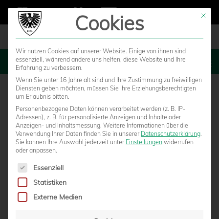
Cookies
Mit die
Wir nutzen Cookies auf unserer Website. Einige von ihnen sind
essenziell, während andere uns helfen, diese Website und Ihre
MENU
Erfahrung zu verbessern.
Wenn Sie unter 16 Jahre alt sind und Ihre Zustimmung zu freiwilligen
Diensten geben möchten, müssen Sie Ihre Erziehungsberechtigten
um Erlaubnis bitten.
Personenbezogene Daten können verarbeitet werden (z. B. IP-
Adressen), z. B. für personalisierte Anzeigen und Inhalte oder
Anzeigen- und Inhaltsmessung.
Weitere Informationen über die
Verwendung Ihrer Daten finden Sie in unserer
Datenschutzerklärung
.
Sie können Ihre Auswahl jederzeit unter
Einstellungen
widerrufen
oder anpassen.
Es folgt eine Liste der Service-Gruppen, für die eine Einwilligun
Essenziell
Statistiken
CHRISTIAN PANDER SCHEIDET AUS DEM
Externe Medien
PRÄSIDIUM AUS