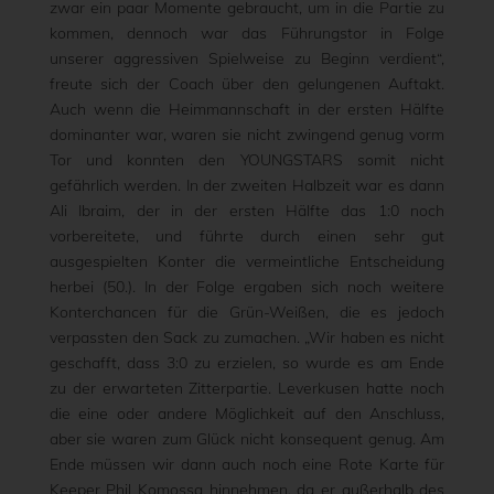
zwar ein paar Momente gebraucht, um in die Partie zu
kommen, dennoch war das Führungstor in Folge
unserer aggressiven Spielweise zu Beginn verdient“,
freute sich der Coach über den gelungenen Auftakt.
Auch wenn die Heimmannschaft in der ersten Hälfte
dominanter war, waren sie nicht zwingend genug vorm
Tor und konnten den YOUNGSTARS somit nicht
gefährlich werden. In der zweiten Halbzeit war es dann
Ali Ibraim, der in der ersten Hälfte das 1:0 noch
vorbereitete, und führte durch einen sehr gut
ausgespielten Konter die vermeintliche Entscheidung
herbei (50.). In der Folge ergaben sich noch weitere
Konterchancen für die Grün-Weißen, die es jedoch
verpassten den Sack zu zumachen. „Wir haben es nicht
geschafft, dass 3:0 zu erzielen, so wurde es am Ende
zu der erwarteten Zitterpartie. Leverkusen hatte noch
die eine oder andere Möglichkeit auf den Anschluss,
aber sie waren zum Glück nicht konsequent genug. Am
Ende müssen wir dann auch noch eine Rote Karte für
Keeper Phil Komossa hinnehmen, da er außerhalb des