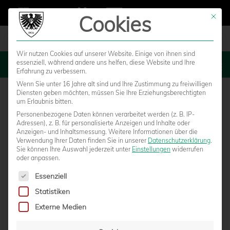
Cookies
Mit die
Wir nutzen Cookies auf unserer Website. Einige von ihnen sind
essenziell, während andere uns helfen, diese Website und Ihre
MENU
Erfahrung zu verbessern.
Wenn Sie unter 16 Jahre alt sind und Ihre Zustimmung zu freiwilligen
Diensten geben möchten, müssen Sie Ihre Erziehungsberechtigten
um Erlaubnis bitten.
Personenbezogene Daten können verarbeitet werden (z. B. IP-
Adressen), z. B. für personalisierte Anzeigen und Inhalte oder
Anzeigen- und Inhaltsmessung.
Weitere Informationen über die
Verwendung Ihrer Daten finden Sie in unserer
Datenschutzerklärung
.
Sie können Ihre Auswahl jederzeit unter
Einstellungen
widerrufen
oder anpassen.
Es folgt eine Liste der Service-Gruppen, für die eine Einwilligun
Essenziell
Statistiken
YOUNGSTARS: U17 TRIUMPHIERT – U19
Externe Medien
VERLIERT