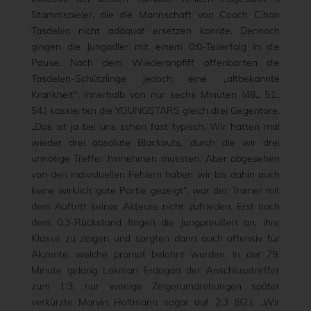
Stammspieler, die die Mannschaft von Coach Cihan
Tasdelen nicht adäquat ersetzen konnte. Dennoch
gingen die Jungadler mit einem 0:0-Teilerfolg in die
Pause. Nach dem Wiederanpfiff offenbarten die
Tasdelen-Schützlinge jedoch eine „altbekannte
Krankheit“: Innerhalb von nur sechs Minuten (48., 51.,
54.) kassierten die YOUNGSTARS gleich drei Gegentore.
„Das ist ja bei uns schon fast typisch. Wir hatten mal
wieder drei absolute Blackouts, durch die wir drei
unnötige Treffer hinnehmen mussten. Aber abgesehen
von den individuellen Fehlern haben wir bis dahin auch
keine wirklich gute Partie gezeigt“, war der Trainer mit
dem Auftritt seiner Akteure nicht zufrieden. Erst nach
dem 0:3-Rückstand fingen die Jungpreußen an, ihre
Klasse zu zeigen und sorgten dann auch offensiv für
Akzente, welche prompt belohnt wurden. In der 79.
Minute gelang Lokman Erdogan der Anschlusstreffer
zum 1:3, nur wenige Zeigerumdrehungen später
verkürzte Marvin Holtmann sogar auf 2:3 (82.). „Wir