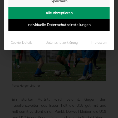
Speichern
von
Moritz Schwegmann
|
12.02.2024 - 13:28
Alle akzeptieren
Individuelle Datenschutzeinstellungen
Cookie-Details
Datenschutzerklärung
Impressum
Foto: Holger Lindner
Ein starker Auftritt wird belohnt: Gegen den
Tabellenzweiten aus Essen hält die U15 gut mit und
holt somit verdient einen Punkt. Derweil bleiben die U19
und U17 in der Spur, müssen sich aber in Geduld üben.