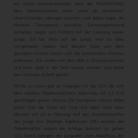
ein. Umso beeindruckender, dass die YOUNGSTARS
dem Tabellenzweiten einen „mehr als verdientes“
Unentschieden abringen konnten und dabei sogar die
klareren Torchancen besaßen. Dementsprechend
zufrieden zeigte sich Fröhlich mit der Leistung seiner
Jungs: „Ich bin stolz auf die Jungs, weil sie alles
reingehauen haben. Auf diesem Spiel und dem
gezeigten Einsatz lassen sich die kommenden Wochen
aufbauen. Wir wollen mit dem Ball in Drucksituationen
und beim Spiel in die Tiefe besser werden und damit
den nächsten Schritt gehen.“
Nichts zu holen gab es hingegen für die U13, die sich
dem starken Tabellennachbarn Marl-Hüls mit 1:3 (1:3)
geschlagen geben musste. Die Gastgeber setzen dabei
schon früh die Segel auf Sieg und lagen nach neun
Minuten mit 2:0 in Führung. Auf den Anschlusstreffer
der Jungs von Stephan Edelhäuser (18.) wusste der
Tabellendritte zudem die richtige Antwort zu geben
(22.) Somit belegen die Jungadler zum Abschluss der