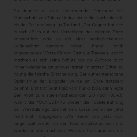
So dauerte es trotz überragender Dominanz der
Mannschaft von Tobias Harink bis in die Nachspielzeit,
bis der Ball den Weg ins Tor fand. „Der Gegner hat sich
ausschließlich auf das Verteidigen des eigenen Tores
konzentriert, was sie mit einer beeindruckenden
Leidenschaft gemacht haben“, findet Harink
anerkennende Worte für den Gast aus Theesen. Jedoch
machten es sich seine Schützlinge die Aufgabe auch
immer wieder selbst schwer, trafen im letzten Drittel zu
häufig die falsche Entscheidung. Der aufrechterhaltene
Optimismus der Jungadler wurde am Ende trotzdem
belohnt. Erst traf Suat Fajic vom Punkt (90.), dann legte
Ben Wolf zum spielentscheidenden 2:0 nach (90.+3),
womit die YOUNGSTARS wieder die Tabellenführung
der Westfalenliga übernehmen. Diese wollen sie jetzt
nicht mehr abgegeben. „Wir freuen uns jetzt nach
langer Zeit wieder an der Tabellenspitze zu sein und
werden in den nächsten Wochen hart arbeiten, um