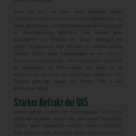
diese zu verteidigen.“
Auch die U17 hat nach dem wichtigen Dreier
vergangene Woche in Verl den ersten Tabellenplatz ins
Visier genommen, war am Wochenende jedoch erstmal
im Westfalenpokal gefordert. Und erlebte beim
Kreisligisten aus Weißtal bei Siegen ebenfalls ein
echtes Geduldsspiel. Acht Minuten vor Schluss erlöste
Ricardo Wycisk seine Teamkollegen, die den Sieg im
Anschluss erfolgreich über die Zeit brachten. Somit löst
die Mannschaft von Stefan Graber das Ticket für die
dritte Runde, wo es für die Adlerträger gegen den VfL
Bochum geht, der derzeit den fünften Platz in der
Bundesliga belegt.
Starker Auftakt der U15
„Essen gehört zurecht zur Spitzengruppe. Es kommt
nicht von ungefähr, warum die Mannschaft Woche für
Woche gute Ergebnisse einfährt“, räumt U15-Coach
Alex Fröhlich nach dem Spiel gegen Rot-Weiss Essen