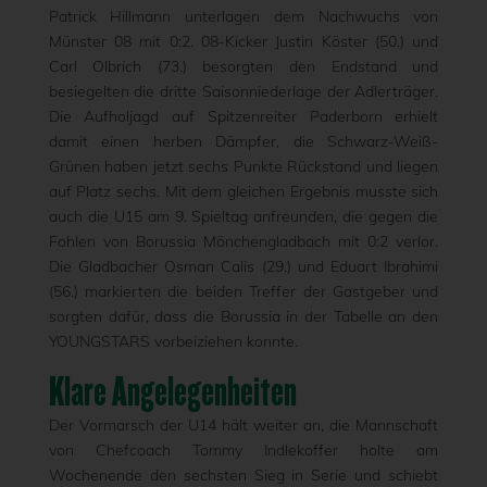
Patrick Hillmann unterlagen dem Nachwuchs von
Münster 08 mit 0:2. 08-Kicker Justin Köster (50.) und
Carl Olbrich (73.) besorgten den Endstand und
besiegelten die dritte Saisonniederlage der Adlerträger.
Die Aufholjagd auf Spitzenreiter Paderborn erhielt
damit einen herben Dämpfer, die Schwarz-Weiß-
Grünen haben jetzt sechs Punkte Rückstand und liegen
auf Platz sechs. Mit dem gleichen Ergebnis musste sich
auch die U15 am 9. Spieltag anfreunden, die gegen die
Fohlen von Borussia Mönchengladbach mit 0:2 verlor.
Die Gladbacher Osman Calis (29.) und Eduart Ibrahimi
(56.) markierten die beiden Treffer der Gastgeber und
sorgten dafür, dass die Borussia in der Tabelle an den
YOUNGSTARS vorbeiziehen konnte.
Klare Angelegenheiten
Der Vormarsch der U14 hält weiter an, die Mannschaft
von Chefcoach Tommy Indlekoffer holte am
Wochenende den sechsten Sieg in Serie und schiebt