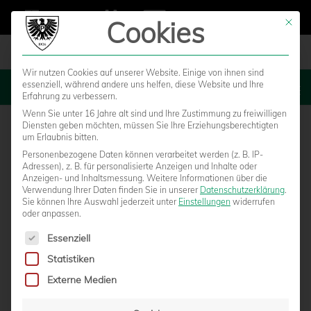
Cookies
Mit die
Wir nutzen Cookies auf unserer Website. Einige von ihnen sind
essenziell, während andere uns helfen, diese Website und Ihre
MENU
Erfahrung zu verbessern.
Wenn Sie unter 16 Jahre alt sind und Ihre Zustimmung zu freiwilligen
Diensten geben möchten, müssen Sie Ihre Erziehungsberechtigten
um Erlaubnis bitten.
Personenbezogene Daten können verarbeitet werden (z. B. IP-
Adressen), z. B. für personalisierte Anzeigen und Inhalte oder
Anzeigen- und Inhaltsmessung.
Weitere Informationen über die
Verwendung Ihrer Daten finden Sie in unserer
Datenschutzerklärung
.
Sie können Ihre Auswahl jederzeit unter
Einstellungen
widerrufen
oder anpassen.
Es folgt eine Liste der Service-Gruppen, für die eine Einwilligun
Essenziell
Statistiken
YOUNGSTARS AM WOCHENENDE
Externe Medien
ZWISCHEN SIEGEN UND NIEDERLAGEN