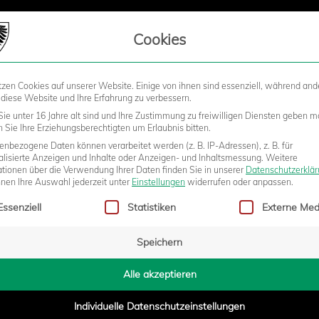
LIEDSCHAFT
Cookies
tzen Cookies auf unserer Website. Einige von ihnen sind essenziell, während and
STADION
BUSINESS
KIDS &
 diese Website und Ihre Erfahrung zu verbessern.
ie unter 16 Jahre alt sind und Ihre Zustimmung zu freiwilligen Diensten geben m
Sie Ihre Erziehungsberechtigten um Erlaubnis bitten.
nbezogene Daten können verarbeitet werden (z. B. IP-Adressen), z. B. für
SCHATTEN BEIM FLUTLICHTSIEG
alisierte Anzeigen und Inhalte oder Anzeigen- und Inhaltsmessung.
Weitere
ationen über die Verwendung Ihrer Daten finden Sie in unserer
Datenschutzerklä
nnen Ihre Auswahl jederzeit unter
Einstellungen
widerrufen oder anpassen.
gt eine Liste der Service-Gruppen, für die eine Einwilligung erteilt w
Essenziell
Statistiken
Externe Med
Speichern
2:15
Alle akzeptieren
Individuelle Datenschutzeinstellungen