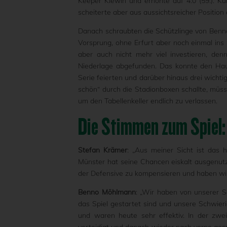
Keeper Klewin und erhöhte auf 4:0 (59.). Kur
scheiterte aber aus aussichtsreicher Positio
Danach schraubten die Schützlinge von Benn
Vorsprung, ohne Erfurt aber noch einmal in
aber auch nicht mehr viel investieren, den
Niederlage abgefunden. Das konnte den Haus
Serie feierten und darüber hinaus drei wicht
schön“ durch die Stadionboxen schallte, mü
um den Tabellenkeller endlich zu verlassen.
Die Stimmen zum Spiel:
Stefan Krämer
: „Aus meiner Sicht ist das h
Münster hat seine Chancen eiskalt ausgenutzt
der Defensive zu kompensieren und haben wir
Benno Möhlmann
: „Wir haben von unserer S
das Spiel gestartet sind und unsere Schwier
und waren heute sehr effektiv. In der zwe