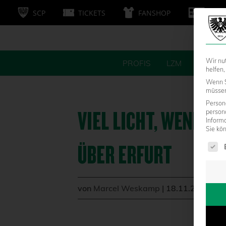
SCP
TICKETS
FANSHOP
MITG
Wir nu
PROFIS
LZM
FANS
helfen,
Wenn S
müssen 
Persone
VIEL LICHT, WENIG 
person
Inform
Sie kö
Es fol
ÜBER ERFURT
von
Marcel Weskamp
|
18.11.2016 - 2