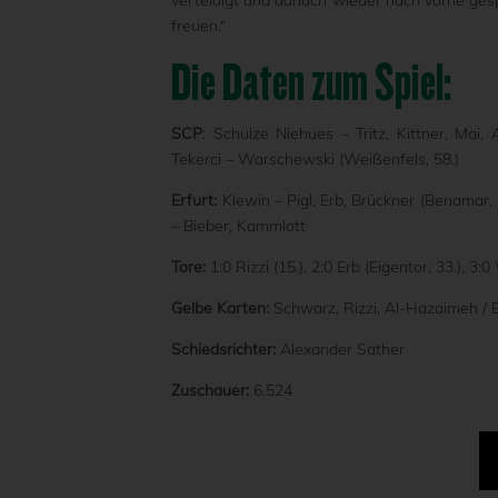
verteidigt und danach wieder nach vorne gespie
freuen.“
Die Daten zum Spiel:
SCP
: Schulze Niehues – Tritz, Kittner, Mai, 
Tekerci – Warschewski (Weißenfels, 58.)
Erfurt:
Klewin – Pigl, Erb, Brückner (Benamar, 
– Bieber, Kammlott
Tore:
1:0 Rizzi (15.), 2:0 Erb (Eigentor, 33.), 3
Gelbe Karten:
Schwarz, Rizzi, Al-Hazaimeh / 
Schiedsrichter:
Alexander Sather
Zuschauer:
6.524