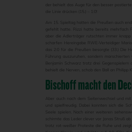
der behielt das Auge für den besser postiert
die Linie drücken (15.) – 1:0!
Am 15. Spieltag hatten die Preußen auch endli
gefehlt hatte. Rizzi hatte bereits mehrfac
aber die Adlerträger rutschten immer knap
scharfen Hereingabe RWE-Verteidiger Mario E
das 2:0 für die Preußen besorgte (33.) Die H
Führung auszuruhen, sondern marschierten w
Benjamin Schwarz trotz drei Gegenspielern 
behielt die Nerven, schob den Ball an Philipp Kl
Bischoff macht den Dec
Aber auch nach dem Seitenwechsel und mit d
und spielfreudig. Dabei konnten sich die 
Seele spielen. Nach einer weiteren sehensw
schirmte das Leder clever vor Jonas Struß a
trotz rot-weißer Proteste die Ruhe und zeig