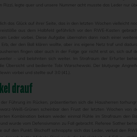
en Rizzi, legte quer und unsere Nummer acht musste das Leder nur üb
ch das Glück auf ihrer Seite, das in den letzten Wochen vielleicht no
h Freistöße aus dem Halbfeld gefährlich vor den RWE-Kasten gebrach
p am Leder vorbei. Diese Aufgabe übernahm dann nach einer weiter
rb, der den Ball klären wollte, aber ins eigene Netz traf und dadur
ausherren fingen aber auch in der Folge gar nicht erst an, sich auf d
eiter – und belohnten sich weiter. Im Strafraum der Erfurter behie
die Übersicht und bediente Tobi Warschewski. Der blutjunge Angreif
ewin vorbei und stellte auf 3:0 (41.).
kel drauf
er Führung im Rücken, präsentierten sich die Hausherren torhungr
Schwarz-Weiß-Grünen scheinbar den Frust der letzten Wochen von d
erten Kombination bekam wieder einmal Rühle im Strafraum den Bal
b und wurde vom Defensivmann zu Fall gebracht. Referee Sather behie
te auf den Punkt. Bischoff schnappte sich das Leder, verlud den RW