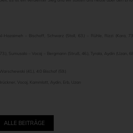
lt. Es ist ein verdienter Sieg und wir sollten uns heute über den Erfo
Al-Hazaimeh – Bischoff, Schwarz (Stoll, 63.) – Rühle, Rizzi (Kara, 73.
73.), Sumusalo – Vocaj – Bergmann (Struß, 46.), Tyrala, Aydin (Uzan, 68
:0 Warschewski (41.), 4:0 Bischof (59.)
Brückner, Vocaj, Kammlott, Aydin, Erb, Uzan
ALLE BEITRÄGE