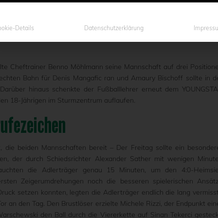
V. Münster am Freitagabend beim Heimspiel gegen Rot-Weiß Erfu
ädter punktlos wieder nach Thüringen schicken. Dabei überzeugten d
Kompaktheit, gepaart mit einer effektiven Offensive. Damit haben d
okie-Details
Datenschutzerklärung
Impress
 letzten drei Spielen eingesammelt und dürfen sich über die
llte Cheftrainer Benno Möhlmann seine Mannschaft auf drei Position
rechten Bahn für Denis Mangafic ran und Amaury Bischoff sollte in d
n. Darüber hinaus schenkte der Fußballlehrer erneut dem YOUNGST
en 18-Jährigen im Sturmzentrum auflaufen.
rufezeichen
, die beiden Mannschaften bereit – Der Freitag sollte ein besonder
, der durch Schiedsrichter Alexander Sather mit wenigen Minut
auchten die Adlerträger genau 15 Minuten, um den 4:0-Heimsi
ersten Zeigerumdrehungen noch die besseren spielerischen Ansät
uck setzen konnten, legten die Adlerträger endlich die lang vermiss
r an den Tag. Den Brustlöser erzielte Michele Rizzi, der Endpunkt ein
arschewski den Ball durch die Viererkette auf Sinan Tekerci gesteck