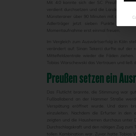
Mit 4:0 konnte sich der SC Preußen 06 e.
verdient durchsetzen und die Landeshauptst
Münsteraner über 90 Minuten mit defensiver 
Co
Adlerträger jetzt sieben Punkte aus den
Momentaufnahme erst einmal freuen.
Im Vergleich zum Auswärtserfolg in Köln ste
verändert auf: Sinan Tekerci durfte auf der 
Mittelfeldzentrale wieder die Fäden ziehe
Tobias Warschewski das Vertrauen und ließ d
Preußen setzen ein Aus
Das Flutlicht brannte, die Stimmung war gut
Fußballabend an der Hammer Straße werden
Verspätung eröffnet wurde. Und dann br
einzuleiten. Nachdem die Erfurter in den 
zeigten und die Hausherren durchaus unter Dr
Durchschlagskraft und den nötigen Zug zum To
tollen Kombination war. Zuvor hatte Tobias W