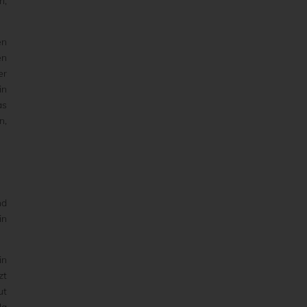
n,
en
en
er
in
as
n,
nd
in
in
zt
ut