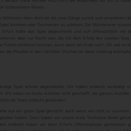
z danach hatte Michele Rizzi noch die Möglichkeit auf 5:0 zu stelle
n an Schlussmann Klewin.
o Möhlmann dann doch ein bis zwei Gänge zurück und verwalteten d
s Spiel kommen oder Torchancen zu zulassen. Die Münsteraner musst
n Erfurt hatte das Spiel abgeschenkt und sich offensichtlich mit d
herren aber nur Recht sein, die mit dem Erfolg den zweiten Sieg 
ige Punkte einfahren konnten. Auch wenn am Ende noch „Oh, wie ist d
ssen die Preußen in den nächsten Wochen an diese Leistung anknüpfe
eutige Spiel schnell abgearbeitet: Wir haben schlecht verteidigt u
. Wir haben es heute erstmals nicht geschafft, die ganzen Ausfälle 
klich als Team schlecht gestanden.“
eite aus ein gutes Spiel gemacht, auch wenn wir nicht so souverän 
igkeiten hatten. Dann haben wir unsere erste Torchance direkt genut
iten Halbzeit haben wir dann Erfurts Offensivphase gemeinsam g