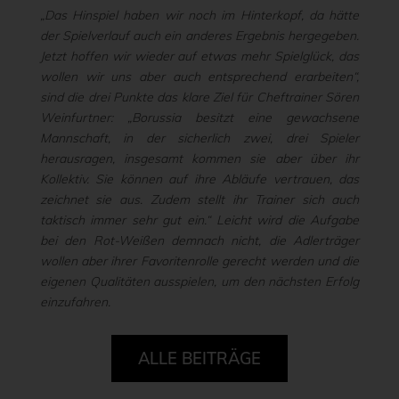
„Das Hinspiel haben wir noch im Hinterkopf, da hätte
der Spielverlauf auch ein anderes Ergebnis hergegeben.
Jetzt hoffen wir wieder auf etwas mehr Spielglück, das
wollen wir uns aber auch entsprechend erarbeiten“,
sind die drei Punkte das klare Ziel für Cheftrainer Sören
Weinfurtner: „Borussia besitzt eine gewachsene
Mannschaft, in der sicherlich zwei, drei Spieler
herausragen, insgesamt kommen sie aber über ihr
Kollektiv. Sie können auf ihre Abläufe vertrauen, das
zeichnet sie aus. Zudem stellt ihr Trainer sich auch
taktisch immer sehr gut ein.“ Leicht wird die Aufgabe
bei den Rot-Weißen demnach nicht, die Adlerträger
wollen aber ihrer Favoritenrolle gerecht werden und die
eigenen Qualitäten ausspielen, um den nächsten Erfolg
einzufahren.
ALLE BEITRÄGE