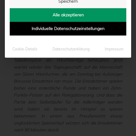
Speichern
Alle akzeptieren
Das Auswärtsspiel der U23 in Emsdetten wurde
kurzfristig abgesagt. Der Platz ist nicht bespielbar!
Individuelle Datenschutzeinstellungen
In der letzten Woche konnte die U23 des SC Preußen
Münster im Spitzenspiel gegen den SuS Neuenkirchen
Cookie-Details
Datenschutzerklärung
Impressum
einen echten Big-Point landen und sich damit an der
Tabellenspitze der Westfalenliga behaupten. Jetzt
wartet wieder das Tagesgeschäft auf die Mannschaft
von Sören Weinfurtner, die am Sonntag bei Aufsteiger
Borussia Emsdetten ran muss. Die Emsdettener spielen
bisher eine ordentliche Runde und haben ein Zehn-
Punkte-Polster auf den Relegationsrang. Und dass die
Partie kein Selbstläufer für die Adlerträger werden
wird, haben sie bereits im Hinspiel zu spüren
bekommen. In einem aus Preußensicht etwas
unglücklichen Spielverlauf setzten sich die Emsdettener
nach 90 Minuten durch.