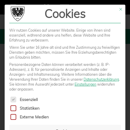
Cookies
Mit die
Wir nutzen Cookies auf unserer Website. Einige von ihnen sind
essenziell, während andere uns helfen, diese Website und Ihre
MENU
Erfahrung zu verbessern.
Wenn Sie unter 16 Jahre alt sind und Ihre Zustimmung zu freiwilligen
Diensten geben möchten, müssen Sie Ihre Erziehungsberechtigten
um Erlaubnis bitten.
Personenbezogene Daten können verarbeitet werden (z. B. IP-
Adressen), z. B. für personalisierte Anzeigen und Inhalte oder
Anzeigen- und Inhaltsmessung.
Weitere Informationen über die
Verwendung Ihrer Daten finden Sie in unserer
Datenschutzerklärung
.
Sie können Ihre Auswahl jederzeit unter
Einstellungen
widerrufen
oder anpassen.
Es folgt eine Liste der Service-Gruppen, für die eine Einwilligun
Essenziell
Statistiken
AUSWÄRTSSPIEL DER U23 ABGESAGT!
Externe Medien
von
Moritz Schwegmann
|
08.03.2019 - 12:38