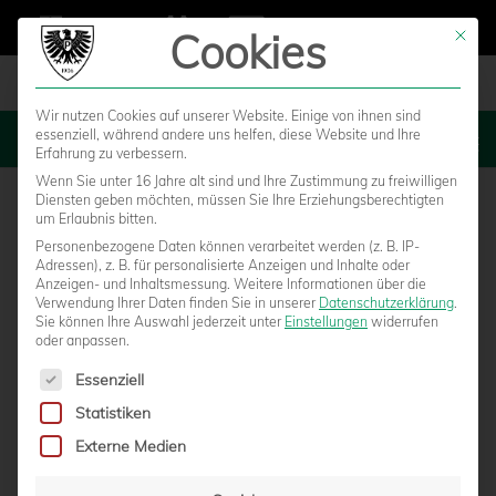
Cookies
Mit die
Wir nutzen Cookies auf unserer Website. Einige von ihnen sind
essenziell, während andere uns helfen, diese Website und Ihre
MENU
Erfahrung zu verbessern.
Wenn Sie unter 16 Jahre alt sind und Ihre Zustimmung zu freiwilligen
Diensten geben möchten, müssen Sie Ihre Erziehungsberechtigten
um Erlaubnis bitten.
Personenbezogene Daten können verarbeitet werden (z. B. IP-
Adressen), z. B. für personalisierte Anzeigen und Inhalte oder
Anzeigen- und Inhaltsmessung.
Weitere Informationen über die
Verwendung Ihrer Daten finden Sie in unserer
Datenschutzerklärung
.
Sie können Ihre Auswahl jederzeit unter
Einstellungen
widerrufen
oder anpassen.
Es folgt eine Liste der Service-Gruppen, für die eine Einwilligun
Essenziell
Statistiken
U23 GEHT MIT SELBSTVERTRAUEN INS
Externe Medien
HEIMSPIEL GEGEN GRÜN-WEISS NOTTULN