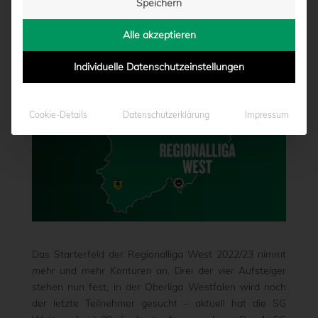
Speichern
GESUCHT
Alle akzeptieren
von
Marcel Weskamp
|
31.05.2022 - 12:40
Individuelle Datenschutzeinstellungen
Cookie-Details
Datenschutzerklärung
Impressum
Das Starterfeld der Regionalliga West 2022/23 nimmt
mehr und mehr Konturen an. Drei der vier Aufsteiger
stehen nun fest, in der Oberliga Westfalen wird noch
der letzte Teilnehmer gesucht – aktuell hat die SG