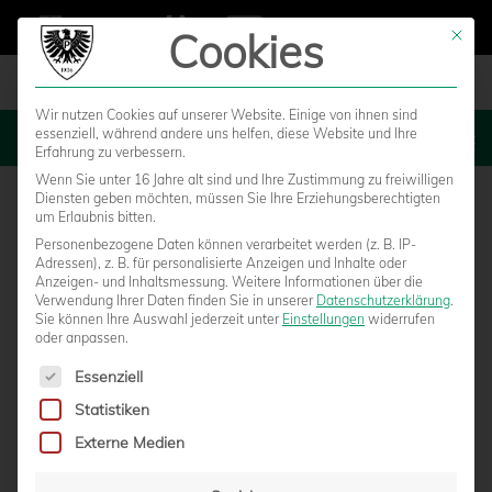
Cookies
Mit die
Wir nutzen Cookies auf unserer Website. Einige von ihnen sind
essenziell, während andere uns helfen, diese Website und Ihre
MENU
Erfahrung zu verbessern.
Wenn Sie unter 16 Jahre alt sind und Ihre Zustimmung zu freiwilligen
Diensten geben möchten, müssen Sie Ihre Erziehungsberechtigten
um Erlaubnis bitten.
Personenbezogene Daten können verarbeitet werden (z. B. IP-
Adressen), z. B. für personalisierte Anzeigen und Inhalte oder
Anzeigen- und Inhaltsmessung.
Weitere Informationen über die
Verwendung Ihrer Daten finden Sie in unserer
Datenschutzerklärung
.
Sie können Ihre Auswahl jederzeit unter
Einstellungen
widerrufen
oder anpassen.
Es folgt eine Liste der Service-Gruppen, für die eine Einwilligun
Essenziell
Statistiken
TRIO LÖST REGIONALLLIGA-TICKET –
Externe Medien
LETZTER AUFSTEIGER WIRD NOCH