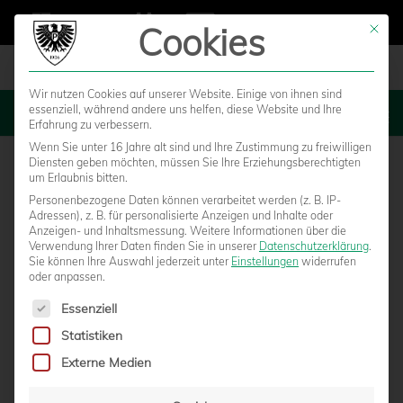
Cookies
Mit die
Wir nutzen Cookies auf unserer Website. Einige von ihnen sind
essenziell, während andere uns helfen, diese Website und Ihre
MENU
Erfahrung zu verbessern.
Wenn Sie unter 16 Jahre alt sind und Ihre Zustimmung zu freiwilligen
Diensten geben möchten, müssen Sie Ihre Erziehungsberechtigten
um Erlaubnis bitten.
Personenbezogene Daten können verarbeitet werden (z. B. IP-
Adressen), z. B. für personalisierte Anzeigen und Inhalte oder
Anzeigen- und Inhaltsmessung.
Weitere Informationen über die
Verwendung Ihrer Daten finden Sie in unserer
Datenschutzerklärung
.
Sie können Ihre Auswahl jederzeit unter
Einstellungen
widerrufen
oder anpassen.
Es folgt eine Liste der Service-Gruppen, für die eine Einwilligun
Essenziell
Statistiken
TOBIAS REICHEL PFEIFT IN KIEL
Externe Medien
von
Marcel Weskamp
|
15.04.2016 - 12:45