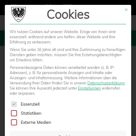
Cookies
Mit die
Wir nutzen Cookies auf unserer Website. Einige von ihnen sind
essenziell, während andere uns helfen, diese Website und Ihre
MENU
Erfahrung zu verbessern.
Wenn Sie unter 16 Jahre alt sind und Ihre Zustimmung zu freiwilligen
Diensten geben möchten, müssen Sie Ihre Erziehungsberechtigten
um Erlaubnis bitten.
Personenbezogene Daten können verarbeitet werden (z. B. IP-
Adressen), z. B. für personalisierte Anzeigen und Inhalte oder
Anzeigen- und Inhaltsmessung.
Weitere Informationen über die
Verwendung Ihrer Daten finden Sie in unserer
Datenschutzerklärung
.
Sie können Ihre Auswahl jederzeit unter
Einstellungen
widerrufen
oder anpassen.
Es folgt eine Liste der Service-Gruppen, für die eine Einwilligun
Essenziell
Statistiken
HENRY MÜLLER PFEIFT DAS
Externe Medien
HEIMSPIEL GEGEN LOTTE