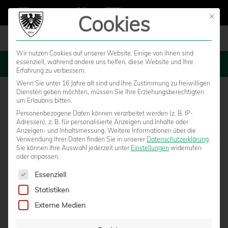
Cookies
Mit die
Wir nutzen Cookies auf unserer Website. Einige von ihnen sind
essenziell, während andere uns helfen, diese Website und Ihre
MENU
Erfahrung zu verbessern.
Wenn Sie unter 16 Jahre alt sind und Ihre Zustimmung zu freiwilligen
Diensten geben möchten, müssen Sie Ihre Erziehungsberechtigten
um Erlaubnis bitten.
Personenbezogene Daten können verarbeitet werden (z. B. IP-
Adressen), z. B. für personalisierte Anzeigen und Inhalte oder
Anzeigen- und Inhaltsmessung.
Weitere Informationen über die
Verwendung Ihrer Daten finden Sie in unserer
Datenschutzerklärung
.
Sie können Ihre Auswahl jederzeit unter
Einstellungen
widerrufen
oder anpassen.
Es folgt eine Liste der Service-Gruppen, für die eine Einwilligun
Essenziell
Statistiken
STIMMEN ZUM SPIEL: "IN DER ZWEITEN
Externe Medien
HALBZEIT HABEN WIR UNSER WAHRES