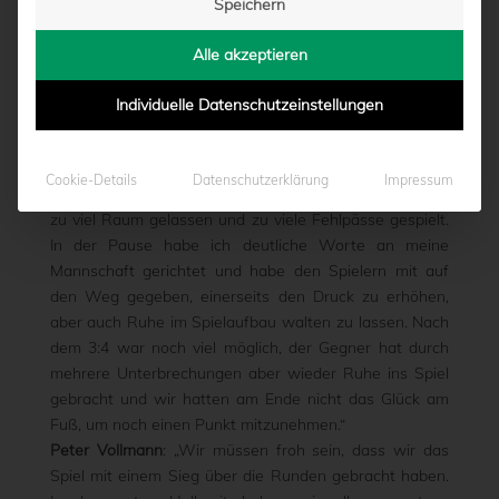
Speichern
GESICHT GEZEIGT"
Alle akzeptieren
von
Marcel Weskamp
|
27.07.2014 - 16:33
Individuelle Datenschutzeinstellungen
Ralf Loose
: „Es war ein sehr abwechslungsreiches
Cookie-Details
Datenschutzerklärung
Impressum
Spiel. Wir haben dem Gegner in der ersten Halbzeit viel
zu viel Raum gelassen und zu viele Fehlpässe gespielt.
In der Pause habe ich deutliche Worte an meine
Mannschaft gerichtet und habe den Spielern mit auf
den Weg gegeben, einerseits den Druck zu erhöhen,
aber auch Ruhe im Spielaufbau walten zu lassen. Nach
dem 3:4 war noch viel möglich, der Gegner hat durch
mehrere Unterbrechungen aber wieder Ruhe ins Spiel
gebracht und wir hatten am Ende nicht das Glück am
Fuß, um noch einen Punkt mitzunehmen.“
Peter Vollmann
: „Wir müssen froh sein, dass wir das
Spiel mit einem Sieg über die Runden gebracht haben.