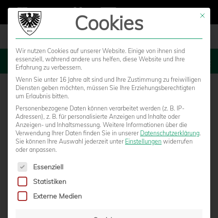
Cookies
Mit die
Wir nutzen Cookies auf unserer Website. Einige von ihnen sind
essenziell, während andere uns helfen, diese Website und Ihre
MENU
Erfahrung zu verbessern.
Wenn Sie unter 16 Jahre alt sind und Ihre Zustimmung zu freiwilligen
Diensten geben möchten, müssen Sie Ihre Erziehungsberechtigten
um Erlaubnis bitten.
Personenbezogene Daten können verarbeitet werden (z. B. IP-
Adressen), z. B. für personalisierte Anzeigen und Inhalte oder
Anzeigen- und Inhaltsmessung.
Weitere Informationen über die
Verwendung Ihrer Daten finden Sie in unserer
Datenschutzerklärung
.
Sie können Ihre Auswahl jederzeit unter
Einstellungen
widerrufen
oder anpassen.
Es folgt eine Liste der Service-Gruppen, für die eine Einwilligun
Essenziell
Statistiken
SPEKTAKULÄRER POKALFIGHT ENDET MIT
Externe Medien
SPÄTER 1:3-NIEDERLAGE