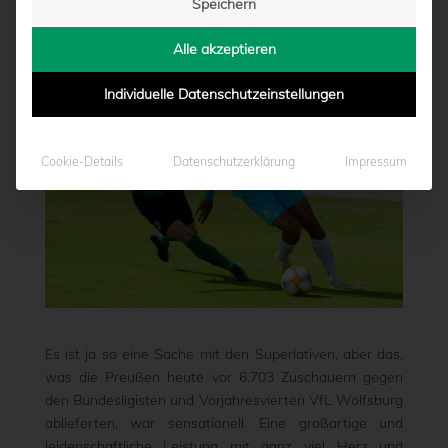
Speichern
von
Marcel Weskamp
|
08.08.2021 - 20:39
Alle akzeptieren
Individuelle Datenschutzeinstellungen
Cookie-Details
Datenschutzerklärung
Impressum
Es ist ja so eine Sache mit den Superlativen, aber das,
was die Preußen heute vor 6.703 Zuschauern gegen
den Bundesligisten und Vorjahresvierten VfL Wolfsburg
ablieferten, war sensationell. Eine großartige und
leidenschaftliche Leistung mit ganz viel Herz und