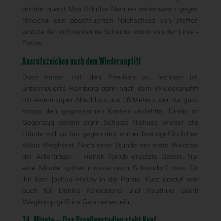
rettete zuerst Max Schulze Niehues sehenswert gegen
Nmecha, den abgefeuerten Nachschuss von Steffen
kratzte der aufmerksame Scherder dann von der Linie –
Pause.
Ausrufezeichen nach dem Wiederanpfiff
Dass immer mit den Preußen zu rechnen ist,
untermauerte Remberg dann nach dem Wiederanpfiff
mit einem super Abschluss aus 18 Metern, der nur ganz
knapp den gegnerischen Kasten verfehlte. Direkt im
Gegenzug bekam dann Schulze Niehues wieder alle
Hände voll zu tun gegen den immer brandgefährlichen
Wout Weghorst. Nach einer Stunde der erste Wechsel
der Adlerträger – Henok Teklab ersetzte Deters. Nur
eine Minute später musste auch Schwadorf raus, für
ihn kam Joshua Holtby in die Partie. Kurz darauf war
auch für Dahlke Feierabend und Routinier Gerrit
Wegkamp griff ins Geschehen ein.
74. Minute – Das Preußenstadion steht Kopf