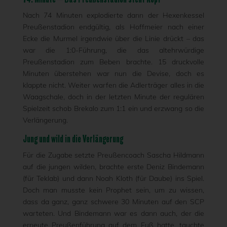
Nach 74 Minuten explodierte dann der Hexenkessel
Preußenstadion endgültig, als Hoffmeier nach einer
Ecke die Murmel irgendwie über die Linie drückt – das
war die 1:0-Führung, die das altehrwürdige
Preußenstadion zum Beben brachte. 15 druckvolle
Minuten überstehen war nun die Devise, doch es
klappte nicht. Weiter warfen die Adlerträger alles in die
Waagschale, doch in der letzten Minute der regulären
Spielzeit schob Brekalo zum 1:1 ein und erzwang so die
Verlängerung.
Jung und wild in die Verlängerung
Für die Zugabe setzte Preußencoach Sascha Hildmann
auf die jungen wilden, brachte erste Deniz Bindemann
(für Teklab) und dann Noah Kloth (für Daube) ins Spiel.
Doch man musste kein Prophet sein, um zu wissen,
dass da ganz, ganz schwere 30 Minuten auf den SCP
warteten. Und Bindemann war es dann auch, der die
erneute Preußenführung auf dem Fuß hatte, tauchte