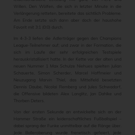
Willen. Den Wölfen, die sich in letzter Minute in die
Verlängerung retteten, bereitete das sichtlich Probleme.
Am Ende setzte sich dann aber doch der haushohe
Favorit mit 3:1 (0:0) durch.
Im 4-3-3 liefen die Adlerträger gegen den Champions
League-Teilnehmer auf; und zwar in der Formation, die
sich im Laufe der sehr erfolgreichen Testspiele
herauskristallisiert hatte. In der Kette vor der alten und
neuen Nummer 1 Max Schulze Niehues spielten Julian
Schauerte, Simon Scherder, Marcel Hoffmeier und
Neuzugang Marvin Thiel, das Mittelfeld besetzten
Dennis Daube, Nicolai Remberg und Jules Schwadorf,
die Offensive bildeten Alex Langlitz, Jan Dahlke und
Thorben Deters.
Von der ersten Sekunde an entwickelte sich an der
Hammer Straße ein leidenschaftliches Fußballspiel –
dabei sprang der Funke unmittelbar auf die Ränge über.
Jede Balleroberung wurde frenetisch gefeiert, jede