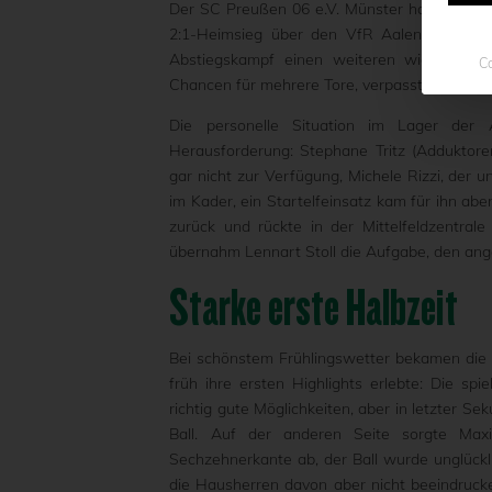
Der SC Preußen 06 e.V. Münster hat am 29. 
2:1-Heimsieg über den VfR Aalen nicht nur 
Abstiegskampf einen weiteren wichtigen S
Co
Chancen für mehrere Tore, verpassten am Sam
Die personelle Situation im Lager der 
Herausforderung: Stephane Tritz (Adduktor
gar nicht zur Verfügung, Michele Rizzi, der
im Kader, ein Startelfeinsatz kam für ihn ab
zurück und rückte in der Mittelfeldzentral
übernahm Lennart Stoll die Aufgabe, den an
Starke erste Halbzeit
Bei schönstem Frühlingswetter bekamen die 
früh ihre ersten Highlights erlebte: Die sp
richtig gute Möglichkeiten, aber in letzter 
Ball. Auf der anderen Seite sorgte Ma
Sechzehnerkante ab, der Ball wurde unglückli
die Hausherren davon aber nicht beeindruck