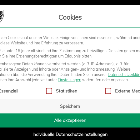
LIEDSCHAFT
Cookies
tzen Cookies auf unserer Website. Einige von ihnen sind essenziell, während and
STADION
BUSINESS
KIDS &
 diese Website und Ihre Erfahrung zu verbessern.
ie unter 16 Jahre alt sind und Ihre Zustimmung zu freiwilligen Diensten geben m
Sie Ihre Erziehungsberechtigten um Erlaubnis bitten.
nbezogene Daten können verarbeitet werden (z. B. IP-Adressen), z. B. für
: PREUSSEN KLETTERN NACH 2:1-
alisierte Anzeigen und Inhalte oder Anzeigen- und Inhaltsmessung.
Weitere
ationen über die Verwendung Ihrer Daten finden Sie in unserer
Datenschutzerklä
nnen Ihre Auswahl jederzeit unter
Einstellungen
widerrufen oder anpassen.
gt eine Liste der Service-Gruppen, für die eine Einwilligung erteilt w
 IN DER TABELLE
Essenziell
Statistiken
Externe Med
Speichern
- 16:48
Alle akzeptieren
Individuelle Datenschutzeinstellungen