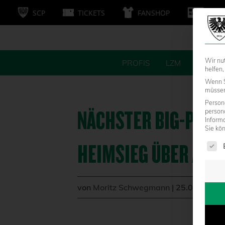
SCP
TICKETS
FANSHOP
MITG
Wir nu
PROFIS
LZM
FANS
helfen,
Wenn S
müssen 
Persone
NÄCHSTER BIG-POINT
person
Inform
Sie kö
Es fol
EIMSIEG ÜBER AALEN
von
Moritz Schwegmann
|
25.03.2017 