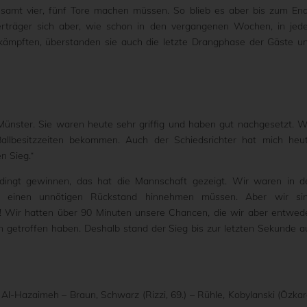
samt vier, fünf Tore machen müssen. So blieb es aber bis zum En
rträger sich aber, wie schon in den vergangenen Wochen, in jed
ämpften, überstanden sie auch die letzte Drangphase der Gäste u
nster. Sie waren heute sehr griffig und haben gut nachgesetzt. W
llbesitzzeiten bekommen. Auch der Schiedsrichter hat mich heu
n Sieg.“
ingt gewinnen, das hat die Mannschaft gezeigt. Wir waren in d
der einen unnötigen Rückstand hinnehmen müssen. Aber wir si
Wir hatten über 90 Minuten unsere Chancen, die wir aber entwed
n getroffen haben. Deshalb stand der Sieg bis zur letzten Sekunde a
 Al-Hazaimeh – Braun, Schwarz (Rizzi, 69.) – Rühle, Kobylanski (Özkar