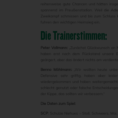
reihenweise gute Chancen und hätten insge
spannend im Preußenstadion. Weil die Adle
Zweikampf schmissen und bis zum Schluss k
fuhren den wichtigen Heimsieg ein.
Die Trainerstimmen:
Peter Vollmann:
„Zunächst Glückwunsch an Mü
haben erst nach dem Rückstand unsere Ba
geärgert, aber das ändert nichts am verdiente
Benno Möhlmann:
„Wir wollten heute unbed
Defensive sehr griffig, haben aber lei
wiedergekommen und haben weitergemacht! 
schlecht genutzt oder falsche Entscheidunge
der Kippe, das sollten wir verbessern.“
Die Daten zum Spiel:
SCP
: Schulze Niehues – Stoll, Schweers, Mai,