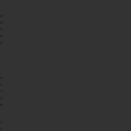
el
di
n,
ie
ar
en
n,
em
r,
ie
e-
en