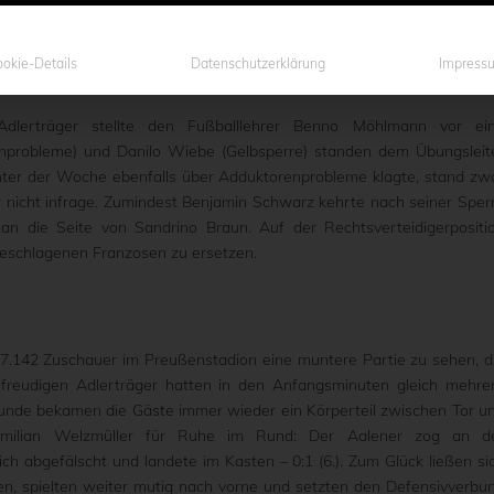
Spieltag den nächsten Big-Point gelandet. Die Adlerträger haben be
einen starken spielerischen Auftritt abgeliefert, sie haben auch 
chritt gemacht. Über die gesamte Spielzeit hatten die Hausherr
okie-Details
Datenschutzerklärung
Impress
stagnachmittag aber die frühzeitige Entscheidung.
Adlerträger stellte den Fußballlehrer Benno Möhlmann vor ei
enprobleme) und Danilo Wiebe (Gelbsperre) standen dem Übungsleit
 unter der Woche ebenfalls über Adduktorenprobleme klagte, stand zw
er nicht infrage. Zumindest Benjamin Schwarz kehrte nach seiner Sper
e an die Seite von Sandrino Braun. Auf der Rechtsverteidigerpositi
geschlagenen Franzosen zu ersetzen.
7.142 Zuschauer im Preußenstadion eine muntere Partie zu sehen, d
ielfreudigen Adlerträger hatten in den Anfangsminuten gleich mehre
Sekunde bekamen die Gäste immer wieder ein Körperteil zwischen Tor u
ximilian Welzmüller für Ruhe im Rund: Der Aalener zog an d
ch abgefälscht und landete im Kasten – 0:1 (6.). Zum Glück ließen si
en, spielten weiter mutig nach vorne und setzten den Defensivverbu