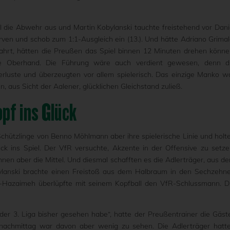
 die Abwehr aus und Martin Kobylanski tauchte freistehend vor Dani
ven und schob zum 1:1-Ausgleich ein (13.). Und hätte Adriano Grimal
hrt, hätten die Preußen das Spiel binnen 12 Minuten drehen könne
ie Oberhand. Die Führung wäre auch verdient gewesen, denn d
luste und überzeugten vor allem spielerisch. Das einzige Manko w
, aus Sicht der Aalener, glücklichen Gleichstand zuließ.
pf ins Glück
chützlinge von Benno Möhlmann aber ihre spielerische Linie und holt
ück ins Spiel. Der VfR versuchte, Akzente in der Offensive zu setze
hnen aber die Mittel. Und diesmal schafften es die Adlerträger, aus d
obylanski brachte einen Freistoß aus dem Halbraum in den Sechzehne
l-Hazaimeh überlüpfte mit seinem Kopfball den VfR-Schlussmann. D
der 3. Liga bisher gesehen habe“, hatte der Preußentrainer die Gäst
nachmittag war davon aber wenig zu sehen. Die Adlerträger hatt