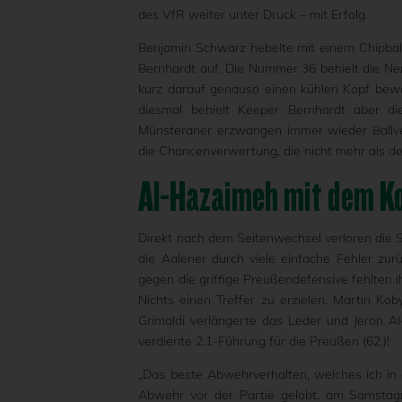
des VfR weiter unter Druck – mit Erfolg.
Benjamin Schwarz hebelte mit einem Chipball
Bernhardt auf. Die Nummer 36 behielt die Ner
kurz darauf genauso einen kühlen Kopf bewa
diesmal behielt Keeper Bernhardt aber d
Münsteraner erzwangen immer wieder Ballver
die Chancenverwertung, die nicht mehr als den
Al-Hazaimeh mit dem Ko
Direkt nach dem Seitenwechsel verloren die S
die Aalener durch viele einfache Fehler zur
gegen die griffige Preußendefensive fehlten i
Nichts einen Treffer zu erzielen. Martin K
Grimaldi verlängerte das Leder und Jeron A
verdiente 2:1-Führung für die Preußen (62.)!
„Das beste Abwehrverhalten, welches ich in 
Abwehr vor der Partie gelobt, am Samstag