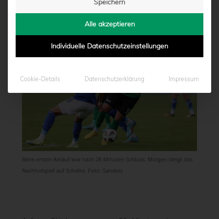
Speichern
von
Moritz Schwegmann
|
22.11.2022 - 16:12
Alle akzeptieren
Individuelle Datenschutzeinstellungen
Cookie-Details
Datenschutzerklärung
Impressum
Beim ersten Anlauf war nach 26 Minuten Schluss. Morgen steigt das
Nachholspiel auf Schalke. Foto: Sanders