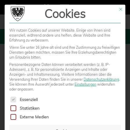
Cookies
Mit die
Wir nutzen Cookies auf unserer Website. Einige von ihnen sind
essenziell, während andere uns helfen, diese Website und Ihre
MENU
Erfahrung zu verbessern.
Wenn Sie unter 16 Jahre alt sind und Ihre Zustimmung zu freiwilligen
Diensten geben möchten, müssen Sie Ihre Erziehungsberechtigten
um Erlaubnis bitten.
Personenbezogene Daten können verarbeitet werden (z. B. IP-
Adressen), z. B. für personalisierte Anzeigen und Inhalte oder
Anzeigen- und Inhaltsmessung.
Weitere Informationen über die
Verwendung Ihrer Daten finden Sie in unserer
Datenschutzerklärung
.
Sie können Ihre Auswahl jederzeit unter
Einstellungen
widerrufen
oder anpassen.
Es folgt eine Liste der Service-Gruppen, für die eine Einwilligun
Essenziell
Statistiken
NACHHOLSPIEL AUF SCHALKE: TEIL II DER
Externe Medien
ENGLISCHEN WOCHE