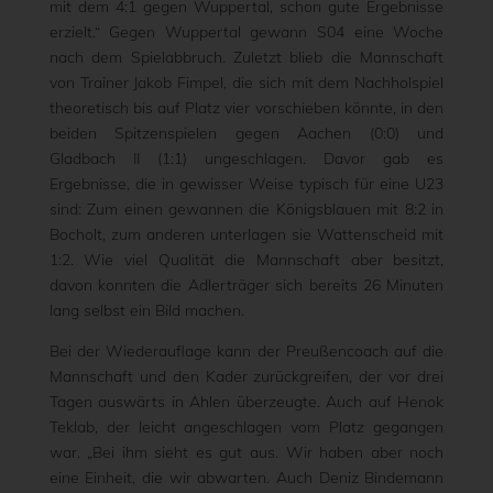
mit dem 4:1 gegen Wuppertal, schon gute Ergebnisse
erzielt.“ Gegen Wuppertal gewann S04 eine Woche
nach dem Spielabbruch. Zuletzt blieb die Mannschaft
von Trainer Jakob Fimpel, die sich mit dem Nachholspiel
theoretisch bis auf Platz vier vorschieben könnte, in den
beiden Spitzenspielen gegen Aachen (0:0) und
Gladbach II (1:1) ungeschlagen. Davor gab es
Ergebnisse, die in gewisser Weise typisch für eine U23
sind: Zum einen gewannen die Königsblauen mit 8:2 in
Bocholt, zum anderen unterlagen sie Wattenscheid mit
1:2. Wie viel Qualität die Mannschaft aber besitzt,
davon konnten die Adlerträger sich bereits 26 Minuten
lang selbst ein Bild machen.
Bei der Wiederauflage kann der Preußencoach auf die
Mannschaft und den Kader zurückgreifen, der vor drei
Tagen auswärts in Ahlen überzeugte. Auch auf Henok
Teklab, der leicht angeschlagen vom Platz gegangen
war. „Bei ihm sieht es gut aus. Wir haben aber noch
eine Einheit, die wir abwarten. Auch Deniz Bindemann