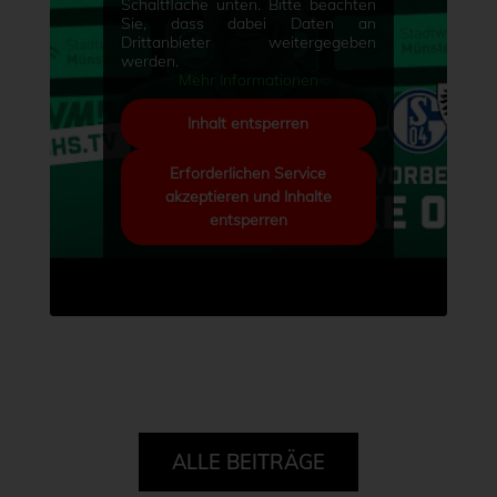
Schaltfläche unten. Bitte beachten
Sie, dass dabei Daten an
Drittanbieter weitergegeben
werden.
Mehr Informationen
Inhalt entsperren
Erforderlichen Service
akzeptieren und Inhalte
entsperren
ALLE BEITRÄGE