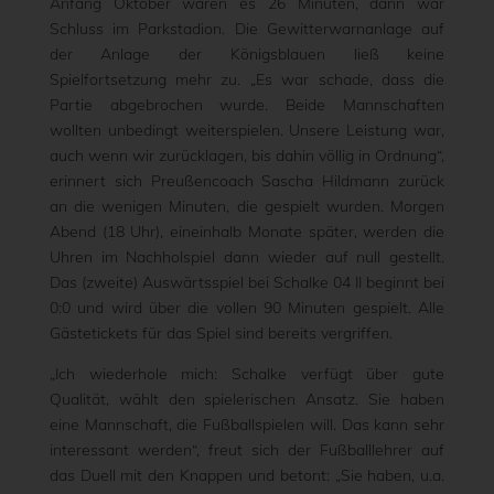
Anfang Oktober waren es 26 Minuten, dann war
Schluss im Parkstadion. Die Gewitterwarnanlage auf
der Anlage der Königsblauen ließ keine
Spielfortsetzung mehr zu. „Es war schade, dass die
Partie abgebrochen wurde. Beide Mannschaften
wollten unbedingt weiterspielen. Unsere Leistung war,
auch wenn wir zurücklagen, bis dahin völlig in Ordnung“,
erinnert sich Preußencoach Sascha Hildmann zurück
an die wenigen Minuten, die gespielt wurden. Morgen
Abend (18 Uhr), eineinhalb Monate später, werden die
Uhren im Nachholspiel dann wieder auf null gestellt.
Das (zweite) Auswärtsspiel bei Schalke 04 II beginnt bei
0:0 und wird über die vollen 90 Minuten gespielt. Alle
Gästetickets für das Spiel sind bereits vergriffen.
„Ich wiederhole mich: Schalke verfügt über gute
Qualität, wählt den spielerischen Ansatz. Sie haben
eine Mannschaft, die Fußballspielen will. Das kann sehr
interessant werden“, freut sich der Fußballlehrer auf
das Duell mit den Knappen und betont: „Sie haben, u.a.