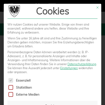
Cookies
Mit die
Wir nutzen Cookies auf unserer Website. Einige von ihnen sind
essenziell, während andere uns helfen, diese Website und Ihre
MENU
Erfahrung zu verbessern.
Wenn Sie unter 16 Jahre alt sind und Ihre Zustimmung zu freiwilligen
Diensten geben möchten, müssen Sie Ihre Erziehungsberechtigten
um Erlaubnis bitten.
Personenbezogene Daten können verarbeitet werden (z. B. IP-
Adressen), z. B. für personalisierte Anzeigen und Inhalte oder
Anzeigen- und Inhaltsmessung.
Weitere Informationen über die
Verwendung Ihrer Daten finden Sie in unserer
Datenschutzerklärung
.
Sie können Ihre Auswahl jederzeit unter
Einstellungen
widerrufen
oder anpassen.
Es folgt eine Liste der Service-Gruppen, für die eine Einwilligun
Essenziell
Statistiken
NACH MRT-UNTERSUCHUNG: SCHWADORF
Externe Medien
„NUR“ MIT EINER