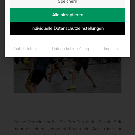
Speichern
von
Marcel Weskamp
|
16.11.2023 - 12:45
Alle akzeptieren
Individuelle Datenschutzeinstellungen
Cookie-Details
Datenschutzerklärung
Impressum
Klasse Gemeinschaft – Die Preußen in der Schule! Seit
mehr als einem Jahrzehnt bauen die Adlerträger ihr