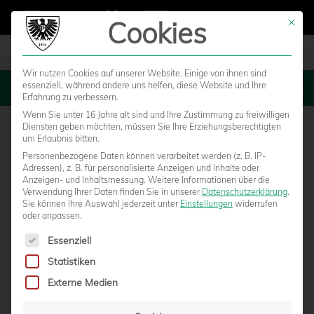
Cookies
Mit die
Wir nutzen Cookies auf unserer Website. Einige von ihnen sind
essenziell, während andere uns helfen, diese Website und Ihre
MENU
Erfahrung zu verbessern.
Wenn Sie unter 16 Jahre alt sind und Ihre Zustimmung zu freiwilligen
Diensten geben möchten, müssen Sie Ihre Erziehungsberechtigten
um Erlaubnis bitten.
Personenbezogene Daten können verarbeitet werden (z. B. IP-
Adressen), z. B. für personalisierte Anzeigen und Inhalte oder
Anzeigen- und Inhaltsmessung.
Weitere Informationen über die
Verwendung Ihrer Daten finden Sie in unserer
Datenschutzerklärung
.
Sie können Ihre Auswahl jederzeit unter
Einstellungen
widerrufen
oder anpassen.
Es folgt eine Liste der Service-Gruppen, für die eine Einwilligun
Essenziell
Statistiken
KLASSE GEMEINSCHAFT: ZAHL DER
Externe Medien
PARTNERSCHULEN WÄCHST STETIG