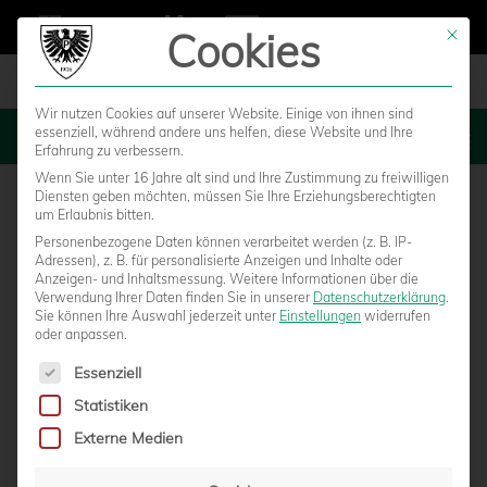
Cookies
Mit die
Wir nutzen Cookies auf unserer Website. Einige von ihnen sind
essenziell, während andere uns helfen, diese Website und Ihre
MENU
Erfahrung zu verbessern.
Wenn Sie unter 16 Jahre alt sind und Ihre Zustimmung zu freiwilligen
Diensten geben möchten, müssen Sie Ihre Erziehungsberechtigten
um Erlaubnis bitten.
Personenbezogene Daten können verarbeitet werden (z. B. IP-
Adressen), z. B. für personalisierte Anzeigen und Inhalte oder
Anzeigen- und Inhaltsmessung.
Weitere Informationen über die
Verwendung Ihrer Daten finden Sie in unserer
Datenschutzerklärung
.
Sie können Ihre Auswahl jederzeit unter
Einstellungen
widerrufen
oder anpassen.
Es folgt eine Liste der Service-Gruppen, für die eine Einwilligun
Essenziell
Statistiken
KEIN SIEGER BEIM OSNABRÜCK-SPIEL,
Externe Medien
DREI TAGESSIEGER BEI DER AGRVIS-