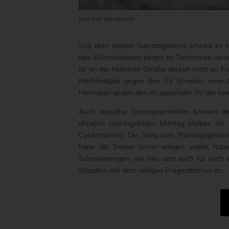
Bild: Firo Sportphoto
Seit dem späten Samstagabend schneit es in
des Münsterlandes längst im Tiefschnee versu
ist an der Hammer Straße derzeit nicht an F
Nachholspiel gegen den SV Straelen erneut
Heimspiel gegen den Wuppertaler SV am kom
Auch reguläre Trainingseinheiten können d
ohnehin trainingsfreien Montag bleiben die
Cybertraining. Der Weg zum Trainingsgelände 
habe als Trainer schon einiges erlebt, ha
Schneemengen wie hier sind auch für mich 
Situation mit dem nötigen Pragmatismus an.