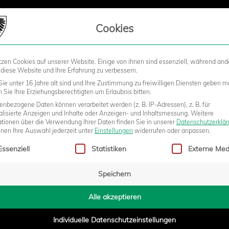
LIEDSCHAFT
Cookies
tzen Cookies auf unserer Website. Einige von ihnen sind essenziell, während and
STADION
BUSINESS
KIDS &
 diese Website und Ihre Erfahrung zu verbessern.
ie unter 16 Jahre alt sind und Ihre Zustimmung zu freiwilligen Diensten geben m
Sie Ihre Erziehungsberechtigten um Erlaubnis bitten.
nbezogene Daten können verarbeitet werden (z. B. IP-Adressen), z. B. für
EN SV STRAELEN ERNEUT
alisierte Anzeigen und Inhalte oder Anzeigen- und Inhaltsmessung.
Weitere
ationen über die Verwendung Ihrer Daten finden Sie in unserer
Datenschutzerklä
nnen Ihre Auswahl jederzeit unter
Einstellungen
widerrufen oder anpassen.
gt eine Liste der Service-Gruppen, für die eine Einwilligung erteilt w
Essenziell
Statistiken
Externe Med
Speichern
3:04
Alle akzeptieren
Individuelle Datenschutzeinstellungen