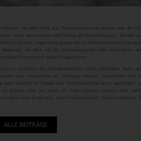
 Münster mit aller Kraft, das Preußenstadion ist ebenso wie der Re
nken. Auch wenn bereits seit Freitag die Rasenheizung in Betrieb wa
ußball zu denken. Folgerichtig wurde das für Mittwochabend angesetz
 abgesagt, mit Blick auf die Wetterprognose steht auch hinter d
menden Samstag ein dickes Fragezeichen.
erzeit im Schatten des Preußenstadions nicht stattfinden. Nach d
 Spieler auch mindestens am Dienstag zuhause, absolvieren dort e
wäre ohnehin für Spieler und Verantwortliche viel zu gefährlich. „I
be im Schnee oder bei minus 20 Grad trainieren lassen. Aber solc
eine ganz neue Erfahrung“, nimmt Preußencoach Sascha Hildmann d
ALLE BEITRÄGE