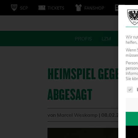
SCP
TICKETS
FANSHOP
MITG
Wir nu
PROFIS
LZM
FANS
helfen,
Wenn S
müssen 
Persone
HEIMSPIEL GEGEN D
person
Inform
Sie kö
Es fol
ABGESAGT
von
Marcel Weskamp
|
08.02.2021 - 1