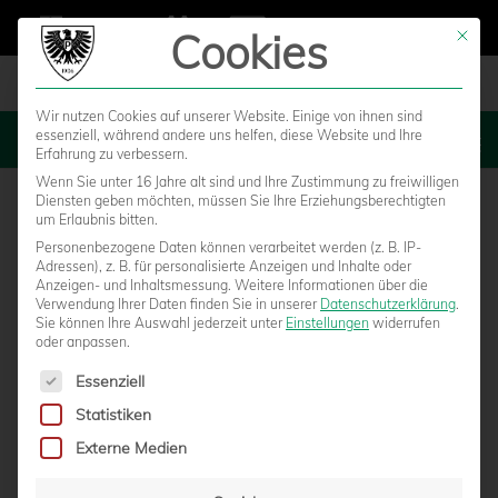
Cookies
Mit die
Wir nutzen Cookies auf unserer Website. Einige von ihnen sind
essenziell, während andere uns helfen, diese Website und Ihre
MENU
Erfahrung zu verbessern.
Wenn Sie unter 16 Jahre alt sind und Ihre Zustimmung zu freiwilligen
Diensten geben möchten, müssen Sie Ihre Erziehungsberechtigten
um Erlaubnis bitten.
Personenbezogene Daten können verarbeitet werden (z. B. IP-
Adressen), z. B. für personalisierte Anzeigen und Inhalte oder
Anzeigen- und Inhaltsmessung.
Weitere Informationen über die
Verwendung Ihrer Daten finden Sie in unserer
Datenschutzerklärung
.
Sie können Ihre Auswahl jederzeit unter
Einstellungen
widerrufen
oder anpassen.
Es folgt eine Liste der Service-Gruppen, für die eine Einwilligun
Essenziell
Statistiken
FAVORITENROLLE LIEGT AM WOCHENENDE
Externe Medien
BEI DEN YOUNGSTARS