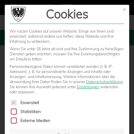
Cookies
Mit die
Wir nutzen Cookies auf unserer Website. Einige von ihnen sind
essenziell, während andere uns helfen, diese Website und Ihre
MENU
Erfahrung zu verbessern.
Wenn Sie unter 16 Jahre alt sind und Ihre Zustimmung zu freiwilligen
Diensten geben möchten, müssen Sie Ihre Erziehungsberechtigten
um Erlaubnis bitten.
Personenbezogene Daten können verarbeitet werden (z. B. IP-
Adressen), z. B. für personalisierte Anzeigen und Inhalte oder
Anzeigen- und Inhaltsmessung.
Weitere Informationen über die
Verwendung Ihrer Daten finden Sie in unserer
Datenschutzerklärung
.
Sie können Ihre Auswahl jederzeit unter
Einstellungen
widerrufen
oder anpassen.
Es folgt eine Liste der Service-Gruppen, für die eine Einwilligun
Essenziell
Statistiken
FANINFORMATIONEN ZUM HEIMSPIEL
Externe Medien
GEGEN WIEDENBRÜCK