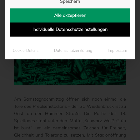
Speichern
von
Marcel Weskamp
|
02.12.2022 - 13:56
Alle akzeptieren
Individuelle Datenschutzeinstellungen
Cookie-Details
Datenschutzerklärung
Impressum
Am Samstagnachmittag öffnen sich noch einmal die
Tore des Preußenstadions – der SC Wiedenbrück ist zu
Gast an der Hammer Straße. Die Partie des 19.
Spieltages steht unter dem Motto „Schwarz-Weiß-Grün
ist bunt“, um ein gemeinsames Zeichen für Freiheit,
Gleichheit und Toleranz zu setzen. Mit Stadionöffnung