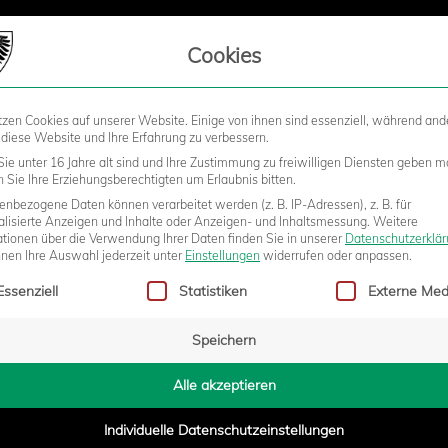
LIEDSCHAFT
Cookies
tzen Cookies auf unserer Website. Einige von ihnen sind essenziell, während and
STADION
BUSINESS
KIDS &
 diese Website und Ihre Erfahrung zu verbessern.
ie unter 16 Jahre alt sind und Ihre Zustimmung zu freiwilligen Diensten geben m
Sie Ihre Erziehungsberechtigten um Erlaubnis bitten.
nbezogene Daten können verarbeitet werden (z. B. IP-Adressen), z. B. für
BERGIBT SPENDE AN SC
alisierte Anzeigen und Inhalte oder Anzeigen- und Inhaltsmessung.
Weitere
ationen über die Verwendung Ihrer Daten finden Sie in unserer
Datenschutzerklä
nnen Ihre Auswahl jederzeit unter
Einstellungen
widerrufen oder anpassen.
gt eine Liste der Service-Gruppen, für die eine Einwilligung erteilt w
Essenziell
Statistiken
Externe Med
Speichern
0:27
Alle akzeptieren
Individuelle Datenschutzeinstellungen