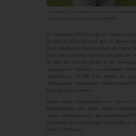
Sven Scholz (l.) von nullsechs.de und Julius Holdschlag 
Spender den Spendenscheck. Foto: MW/SCP
Im September 2023 traf der SC Preußen Müns
im ZDF im DFB-Pokal auf den FC Bayern Mün
auch abseits des Rasens sorgte die Partie f
verbundene Spielverzögerung ahndete der De
es war die höchste Strafe in der Vereinsge
vergangenen Monaten verschiedenen Aktio
unterstützen. 21.906 Euro kamen so zusa
(Fanmagazin nullsechs.de) stellvertretend 
Brüx übergeben haben.
Neben vielen Einzelspenden von Fans und U
beispielsweise eine große Poster-Verkaufsa
dessen Erlöse diesmal in den Spendentopf fl
Havixbeck ein hochwertiges Gravel-Bike im e
einmal 1.916 Euro.