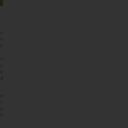
um
ch
it
 –
en
zu
lz
rd
es
t,
us
ch