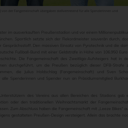
(r.) von der Fangemeinschaft übergaben stellvertretend für alle Spenderinnen und
ter im ausverkauften Preußenstadion und vor einem Millionenpublik
chen. Sportlich setzte sich der Rekordmeister souverän durch, do
ür Gesprächsstoff. Den massiven Einsatz von Pyrotechnik und die dam
utsche Fußball-Bund mit einer Geldstrafe in Höhe von 106.950 Euro
schichte. Die Fangemeinschaft des Zweitliga-Aufsteigers hat in d
nen durchgeführt, um die Preußen bezüglich dieser DFB-Strafe 
mmen, die Julius Holdschlag (Fangemeinschaft) und Sven Scho
für alle Spenderinnen und Spender nun an Präsidiumsmitglied Burkha
nterstützern des Vereins aus allen Bereichen des Stadions gab 
ktion oder den traditionellen Weihnachtsmarkt der Fangemeinschaf
ossen. Zum Abschluss haben die Fangemeinschaft mit „Leeze Bikes“ a
igens gestalteten Preußen-Design versteigert. Allein das brachte no