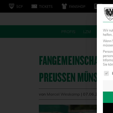
SCP
TICKETS
FANSHOP
MITG
Wir nu
PROFIS
LZM
FANS
helfen,
Wenn S
müssen 
Persone
FANGEMEINSCHAFT Ü
person
Inform
Sie kö
Es fol
PREUSSEN MÜNSTER
von
Marcel Weskamp
|
07.06.2024 - 1