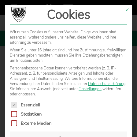
Cookies
Mit die
Wir nutzen Cookies auf unserer Website. Einige von ihnen sind
essenziell, während andere uns helfen, diese Website und Ihre
MENU
Erfahrung zu verbessern.
Wenn Sie unter 16 Jahre alt sind und Ihre Zustimmung zu freiwilligen
Diensten geben möchten, müssen Sie Ihre Erziehungsberechtigten
um Erlaubnis bitten.
Personenbezogene Daten können verarbeitet werden (z. B. IP-
Adressen), z. B. für personalisierte Anzeigen und Inhalte oder
Anzeigen- und Inhaltsmessung.
Weitere Informationen über die
Verwendung Ihrer Daten finden Sie in unserer
Datenschutzerklärung
.
Sie können Ihre Auswahl jederzeit unter
Einstellungen
widerrufen
oder anpassen.
Es folgt eine Liste der Service-Gruppen, für die eine Einwilligun
Essenziell
Statistiken
DFB VERHÄNGT GELDSTRAFE FÜR
Externe Medien
PYROTECHNIK IN JENA UND