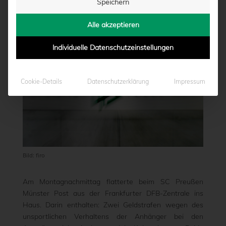
Speichern
KAISERSLAUTERN
Alle akzeptieren
von
Marcel Weskamp
|
02.03.2020 - 15:31
Individuelle Datenschutzeinstellungen
Cookie-Details
Datenschutzerklärung
Impressum
Bild: firo
Am Montagnachmittag flatterte beim SC Preußen
Münster Post aus der Frankfurter DFB-Zentrale ins
Haus. Darin enthalten: Zwei Geldstrafen wegen des
unsportlichen Verhaltens der Anhänger bei den