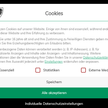
LIEDSCHAFT
Cookies
tzen Cookies auf unserer Website. Einige von ihnen sind essenziell, während and
STADION
BUSINESS
KIDS &
 diese Website und Ihre Erfahrung zu verbessern.
ie unter 16 Jahre alt sind und Ihre Zustimmung zu freiwilligen Diensten geben m
Sie Ihre Erziehungsberechtigten um Erlaubnis bitten.
nbezogene Daten können verarbeitet werden (z. B. IP-Adressen), z. B. für
alisierte Anzeigen und Inhalte oder Anzeigen- und Inhaltsmessung.
Weitere
ationen über die Verwendung Ihrer Daten finden Sie in unserer
Datenschutzerklä
nnen Ihre Auswahl jederzeit unter
Einstellungen
widerrufen oder anpassen.
gt eine Liste der Service-Gruppen, für die eine Einwilligung erteilt w
Essenziell
Statistiken
Externe Med
Speichern
Alle akzeptieren
Individuelle Datenschutzeinstellungen