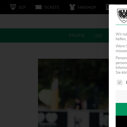
SCP
TICKETS
FANSHOP
MITG
Wir nu
PROFIS
LZM
FANS
helfen,
Wenn S
müssen 
Persone
person
Inform
Sie kö
Es fol