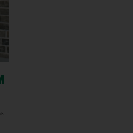
ZM
nis