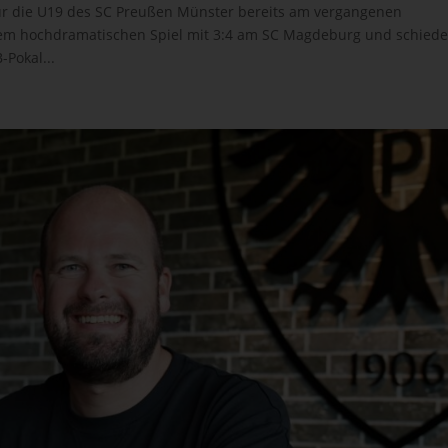
für die U19 des SC Preußen Münster bereits am vergangenen
nem hochdramatischen Spiel mit 3:4 am SC Magdeburg und schied
-Pokal...