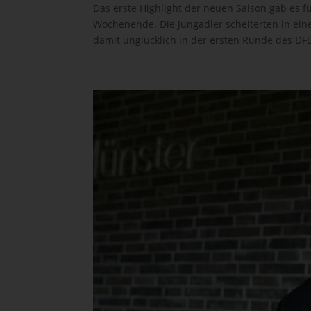
Das erste Highlight der neuen Saison gab es 
Wochenende. Die Jungadler scheiterten in ei
damit unglücklich in der ersten Runde des DFB