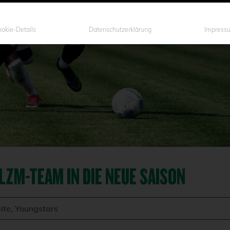
okie-Details
Datenschutzerklärung
Impress
LZM-TEAM IN DIE NEUE SAISON
ite
,
Youngstars