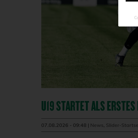
Co
U19 STARTET ALS ERSTES 
07.08.2026 - 09:48
|
News
,
Slider-Startse