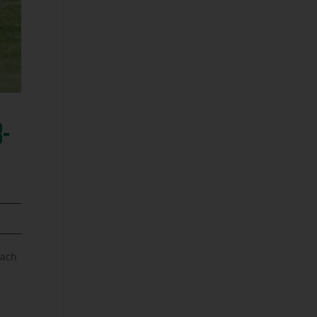
B-
nach