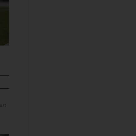
L
gust