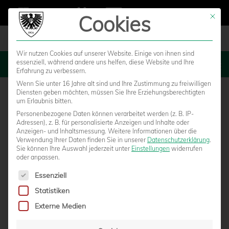
Cookies
Mit die
Wir nutzen Cookies auf unserer Website. Einige von ihnen sind
essenziell, während andere uns helfen, diese Website und Ihre
MENU
Erfahrung zu verbessern.
Wenn Sie unter 16 Jahre alt sind und Ihre Zustimmung zu freiwilligen
Diensten geben möchten, müssen Sie Ihre Erziehungsberechtigten
um Erlaubnis bitten.
Personenbezogene Daten können verarbeitet werden (z. B. IP-
Adressen), z. B. für personalisierte Anzeigen und Inhalte oder
Anzeigen- und Inhaltsmessung.
Weitere Informationen über die
Verwendung Ihrer Daten finden Sie in unserer
Datenschutzerklärung
.
Sie können Ihre Auswahl jederzeit unter
Einstellungen
widerrufen
oder anpassen.
Es folgt eine Liste der Service-Gruppen, für die eine Einwilligun
Essenziell
Statistiken
Externe Medien