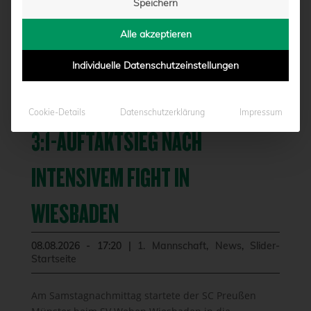
Speichern
Alle akzeptieren
Individuelle Datenschutzeinstellungen
Cookie-Details
Datenschutzerklärung
Impressum
3:1-AUFTAKTSIEG NACH
INTENSIVEM FIGHT IN
WIESBADEN
08.08.2026 - 17:20
|
1. Mannschaft
,
News
,
Slider-
Startseite
Am Samstagnachmittag startete der SC Preußen