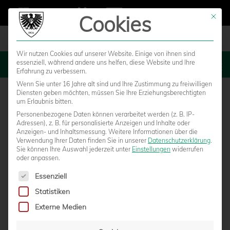
Cookies
Mit die
Wir nutzen Cookies auf unserer Website. Einige von ihnen sind
essenziell, während andere uns helfen, diese Website und Ihre
MENU
Erfahrung zu verbessern.
Wenn Sie unter 16 Jahre alt sind und Ihre Zustimmung zu freiwilligen
Diensten geben möchten, müssen Sie Ihre Erziehungsberechtigten
um Erlaubnis bitten.
Personenbezogene Daten können verarbeitet werden (z. B. IP-
Adressen), z. B. für personalisierte Anzeigen und Inhalte oder
Anzeigen- und Inhaltsmessung.
Weitere Informationen über die
Verwendung Ihrer Daten finden Sie in unserer
Datenschutzerklärung
.
Sie können Ihre Auswahl jederzeit unter
Einstellungen
widerrufen
oder anpassen.
Es folgt eine Liste der Service-Gruppen, für die eine Einwilligun
Essenziell
Statistiken
3:1-AUSWÄRTSSIEG IN KÖLN: CHANCEN
Externe Medien
GENUTZT, PUNKTE MITGENOMMEN