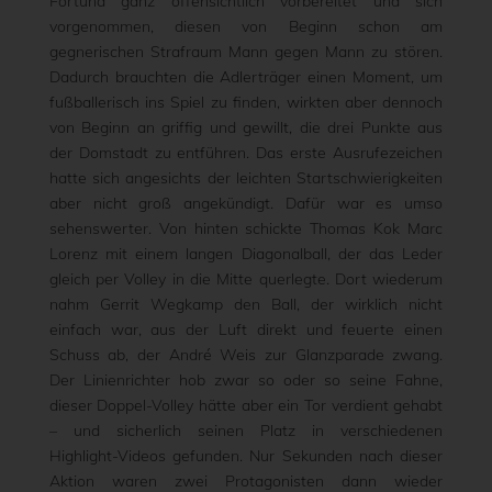
Fortuna ganz offensichtlich vorbereitet und sich
vorgenommen, diesen von Beginn schon am
gegnerischen Strafraum Mann gegen Mann zu stören.
Dadurch brauchten die Adlerträger einen Moment, um
fußballerisch ins Spiel zu finden, wirkten aber dennoch
von Beginn an griffig und gewillt, die drei Punkte aus
der Domstadt zu entführen. Das erste Ausrufezeichen
hatte sich angesichts der leichten Startschwierigkeiten
aber nicht groß angekündigt. Dafür war es umso
sehenswerter. Von hinten schickte Thomas Kok Marc
Lorenz mit einem langen Diagonalball, der das Leder
gleich per Volley in die Mitte querlegte. Dort wiederum
nahm Gerrit Wegkamp den Ball, der wirklich nicht
einfach war, aus der Luft direkt und feuerte einen
Schuss ab, der André Weis zur Glanzparade zwang.
Der Linienrichter hob zwar so oder so seine Fahne,
dieser Doppel-Volley hätte aber ein Tor verdient gehabt
– und sicherlich seinen Platz in verschiedenen
Highlight-Videos gefunden. Nur Sekunden nach dieser
Aktion waren zwei Protagonisten dann wieder