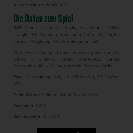
Auswärtssieg endgültig fest.
Die Daten zum Spiel
SCP
: Schulze Niehues – Koulis, Kok, Hahn – Teklab
(Langlitz, 81.), Remberg, Bouchama (Deters, 65.), Grote,
Lorenz – Wegkamp, Wooten (Bindemann, 89.)
Köln
: Weis – Rumpf, Lanius (Försterling Beltran, 78.),
Scholz – Budimbu, Kegel, Stanilewicz, Langer
(Schwadorf, 46.) – Willms, Lokotsch, Batarilo-Cerdic
Tore
: 1:0 Wegkamp (14.), 1:1 Willms (61.), 2:1 Wooten
(78.)
Gelbe Karten
: Budimbu, Scholz, Rumpf / Kok
Zuschauer
: 3.215
Schiedsrichter
: Selim Erk