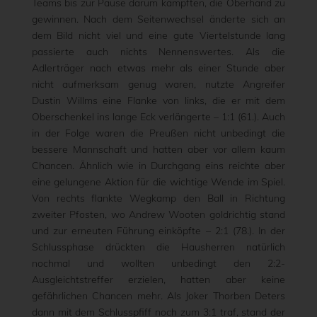
Teams bis zur Pause darum kämpften, die Oberhand zu
gewinnen. Nach dem Seitenwechsel änderte sich an
dem Bild nicht viel und eine gute Viertelstunde lang
passierte auch nichts Nennenswertes. Als die
Adlerträger nach etwas mehr als einer Stunde aber
nicht aufmerksam genug waren, nutzte Angreifer
Dustin Willms eine Flanke von links, die er mit dem
Oberschenkel ins lange Eck verlängerte – 1:1 (61.). Auch
in der Folge waren die Preußen nicht unbedingt die
bessere Mannschaft und hatten aber vor allem kaum
Chancen. Ähnlich wie in Durchgang eins reichte aber
eine gelungene Aktion für die wichtige Wende im Spiel.
Von rechts flankte Wegkamp den Ball in Richtung
zweiter Pfosten, wo Andrew Wooten goldrichtig stand
und zur erneuten Führung einköpfte – 2:1 (78.). In der
Schlussphase drückten die Hausherren natürlich
nochmal und wollten unbedingt den 2:2-
Ausgleichtstreffer erzielen, hatten aber keine
gefährlichen Chancen mehr. Als Joker Thorben Deters
dann mit dem Schlusspfiff noch zum 3:1 traf, stand der