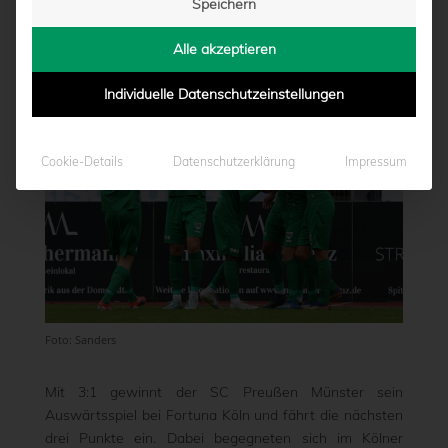
Speichern
von
Moritz Schwegmann
|
06.11.2022 - 17:10
Alle akzeptieren
Individuelle Datenschutzeinstellungen
Cookie-Details
Datenschutzerklärung
Impressum
Foto: Sanders
Mit 3:1 gewinnt der SC Preußen Münster sein
Auswärtsspiel bei Fortuna Köln und fährt die nächsten
drei Punkte ein. Dabei begegneten sich im Kölner