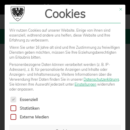
Cookies
Mit die
Wir nutzen Cookies auf unserer Website. Einige von ihnen sind
essenziell, während andere uns helfen, diese Website und Ihre
MENU
Erfahrung zu verbessern.
Wenn Sie unter 16 Jahre alt sind und Ihre Zustimmung zu freiwilligen
Diensten geben möchten, müssen Sie Ihre Erziehungsberechtigten
um Erlaubnis bitten.
Personenbezogene Daten können verarbeitet werden (z. B. IP-
Adressen), z. B. für personalisierte Anzeigen und Inhalte oder
Anzeigen- und Inhaltsmessung.
Weitere Informationen über die
Verwendung Ihrer Daten finden Sie in unserer
Datenschutzerklärung
.
Sie können Ihre Auswahl jederzeit unter
Einstellungen
widerrufen
oder anpassen.
Es folgt eine Liste der Service-Gruppen, für die eine Einwilligun
Essenziell
Statistiken
ZIEGELE, GHINDOVEAN & HILDMANN BEI
Externe Medien
NULLSECHS.TV