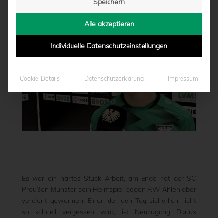
Speichern
von
Moritz Schwegmann
|
12.02.2022 - 17:37
Alle akzeptieren
Individuelle Datenschutzeinstellungen
Cookie-Details
Datenschutzerklärung
Impressum
Es war ein hartes Stück Arbeit, am Ende hat der SC
Preußen Münster sein Heimspiel gegen RW Ahlen aber
verdient gewonnen. Einer, der den Tag sicherlich nicht
so schnell vergessen wird, ist Neuzugang Darius