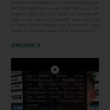
Ghindovean. Er bereitete nach seiner Einwechslung erst
den Führungstreffer vor und legte dann zum 2:0-
Endstand selbst nach. Trotz seiner zwei Scorerpunkte
zeigte er sich aber nach Schlusspfiff ganz ruhig. Was
er, Trainer Sascha Hildmann und Abwehrmann Robin
Ziegele zum Heimsieg sagen, seht ihr bei nullsechs.TV.
ZU NULLSECHS.TV.
Sie sehen gerade einen
Platzhalterinhalt von
YouTube
. Um
auf den eigentlichen Inhalt
zuzugreifen, klicken Sie auf die
Schaltfläche unten. Bitte beachten
Sie, dass dabei Daten an
Drittanbieter weitergegeben
werden.
Mehr Informationen