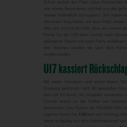
Schulz verließ den Platz, Julius Woitaschek
war etwas Besonderes und hat uns alle gef
wieder Fußballluft schnuppern. „Wir haben e
Mit einem Sieg hätten wir auch Platz sieben 
alles gut und ich bin froh, dass wir unsere 
Partie für die U19 dann zurück nach Müns
gelungene Saison mit einer Party ausklingen l
drei Wochen werden sie nach dem frühen 
verabschieden.
U17 kassiert Rückschla
Mit vielen Vorsätzen und einem klaren Zi
Duisburg gestartet, nach 80 gespielten Min
sich mit 2:0 durch, die Jungadler verpassten
Coerde waren es die Treffer von Metehan 
bescherten. Das Polster der YOUNGSTARS kann
eigenen Hand. Die
U16
kam am Sonntag nicht
damit endgültig aus dem Aufstiegskampf vera