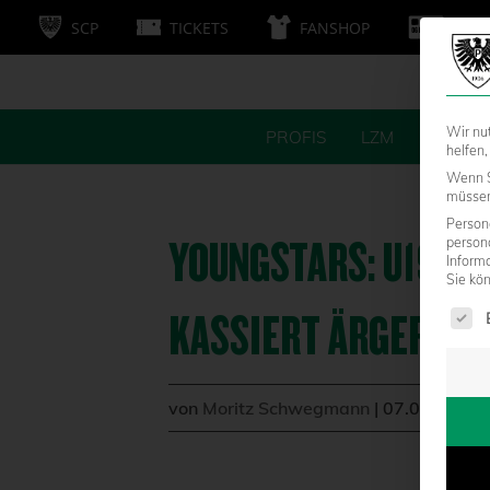
SCP
TICKETS
FANSHOP
MITG
Wir nu
PROFIS
LZM
FANS
helfen,
Wenn S
müssen 
Persone
YOUNGSTARS: U19 SCH
person
Inform
Sie kö
Es fol
ASSIERT ÄRGERLICH
von
Moritz Schwegmann
|
07.05.2018 