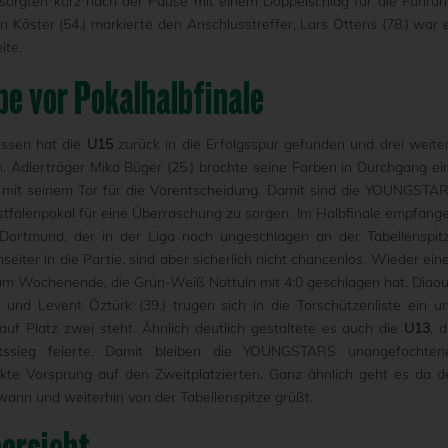
) sorgten kurz nach der Pause mit einem Doppelschlag für die Führun
tin Köster (54.) markierte den Anschlusstreffer, Lars Ottens (78.) war 
lte.
e vor Pokalhalbfinale
Essen hat die
U15
zurück in die Erfolgsspur gefunden und drei weite
 Adlerträger Mika Büger (25.) brachte seine Farben in Durchgang ei
gte mit seinem Tor für die Vorentscheidung. Damit sind die YOUNGSTA
alenpokal für eine Überraschung zu sorgen. Im Halbfinale empfang
ortmund, der in der Liga noch ungeschlagen an der Tabellenspit
eiter in die Partie, sind aber sicherlich nicht chancenlos. Wieder ein
m Wochenende, die Grün-Weiß Nottuln mit 4:0 geschlagen hat. Diaou
.) und Levent Öztürk (39.) trugen sich in die Torschützenliste ein u
auf Platz zwei steht. Ähnlich deutlich gestaltete es auch die
U13
, d
ssieg feierte. Damit bleiben die YOUNGSTARS unangefochten
nkte Vorsprung auf den Zweitplatzierten. Ganz ähnlich geht es da d
ewann und weiterhin von der Tabellenspitze grüßt.