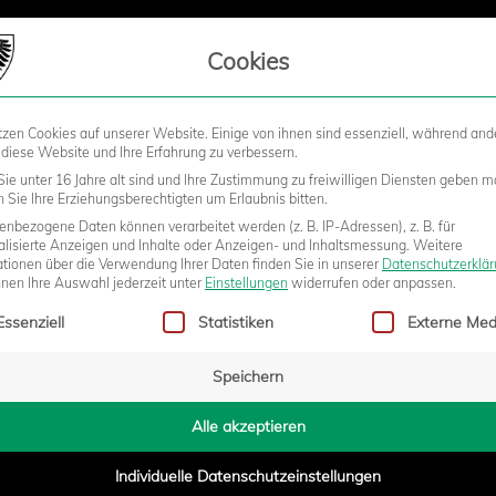
LIEDSCHAFT
Cookies
tzen Cookies auf unserer Website. Einige von ihnen sind essenziell, während and
STADION
BUSINESS
KIDS &
 diese Website und Ihre Erfahrung zu verbessern.
ie unter 16 Jahre alt sind und Ihre Zustimmung zu freiwilligen Diensten geben m
Sie Ihre Erziehungsberechtigten um Erlaubnis bitten.
nbezogene Daten können verarbeitet werden (z. B. IP-Adressen), z. B. für
LIESST SAISON AB, U17 K
alisierte Anzeigen und Inhalte oder Anzeigen- und Inhaltsmessung.
Weitere
ationen über die Verwendung Ihrer Daten finden Sie in unserer
Datenschutzerklä
nnen Ihre Auswahl jederzeit unter
Einstellungen
widerrufen oder anpassen.
gt eine Liste der Service-Gruppen, für die eine Einwilligung erteilt w
EN RÜCKSCHLAG
Essenziell
Statistiken
Externe Med
Speichern
- 11:39
Alle akzeptieren
Individuelle Datenschutzeinstellungen