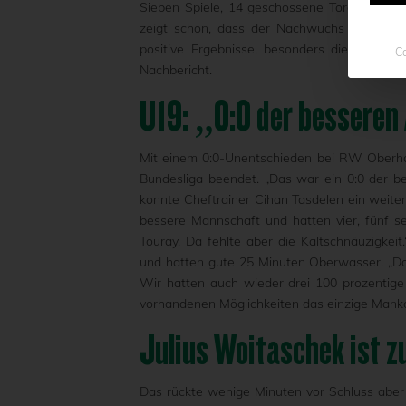
Sieben Spiele, 14 geschossene Tore, 14 P
zeigt schon, dass der Nachwuchs der Preuß
positive Ergebnisse, besonders die Niederl
Co
Nachbericht.
U19: „0:0 der besseren
Mit einem 0:0-Unentschieden bei RW Oberhau
Bundesliga beendet. „Das war ein 0:0 der bes
konnte Cheftrainer Cihan Tasdelen ein weitere
bessere Mannschaft und hatten vier, fünf 
Touray. Da fehlte aber die Kaltschnäuzigke
und hatten gute 25 Minuten Oberwasser. „Da
Wir hatten auch wieder drei 100 prozentige
vorhandenen Möglichkeiten das einzige Manko 
Julius Woitaschek ist z
Das rückte wenige Minuten vor Schluss aber 