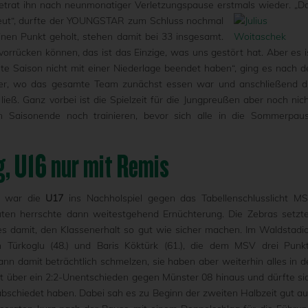
 betrat ihn nach neunmonatiger Verletzungspause erstmals wieder.
„D
reut“, durfte der YOUNGSTAR zum Schluss nochmal
inen Punkt geholt, stehen damit bei 33 insgesamt.
vorrücken können, das ist das Einzige, was uns gestört hat. Aber es i
gute Saison nicht mit einer Niederlage beendet haben“, ging es nach d
ter, wo das gesamte Team zunächst essen war und anschließend d
ieß. Ganz vorbei ist die Spielzeit für die Jungpreußen aber noch nich
Saisonende noch trainieren, bevor sich alle in die Sommerpau
g, U16 nur mit Remis
el war die
U17
ins Nachholspiel gegen das Tabellenschlusslicht M
uten herrschte dann weitestgehend Ernüchterung. Die Zebras setzt
 es damit, den Klassenerhalt so gut wie sicher machen. Im Waldstadi
Türkoglu (48.) und Baris Köktürk (61.), die dem MSV drei Punk
 damit beträchtlich schmelzen, sie haben aber weiterhin alles in d
 über ein 2:2-Unentschieden gegen Münster 08 hinaus und dürfte si
bschiedet haben. Dabei sah es zu Beginn der zweiten Halbzeit gut au