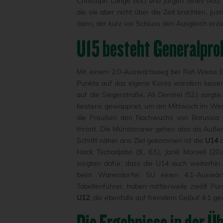
Christoph Lange (43.) und Jürgen Sinev (45.
die sie aber nicht über die Zeit brachten. Jus
dann, der kurz vor Schluss den Ausgleich erzie
U15 besteht Generalprob
Mit einem 2:0-Auswärtssieg bei Rot-Weiss 
Punkte auf das eigene Konto wandern lassen.
auf die Siegerstraße, Ali Demirel (52.) sor
bestens gewappnet, um am Mittwoch im Westf
die Preußen den Nachwuchs von Borussia D
thront. Die Münsteraner gehen also als Außens
Schritt näher ans Ziel gekommen ist die
U14
a
Hack Tschadjobo (9., 63.), Janik Morsell (20
sorgten dafür, dass die U14 auch weiterhin 
beim Warendorfer SU einen 4:1-Auswärt
Tabellenführer, haben mittlerweile zwölf Pu
U12
, die ebenfalls auf fremdem Geläuf 4:1 g