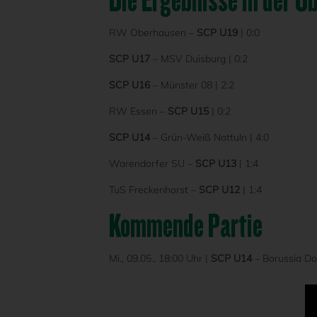
Die Ergebnisse in der Ü
RW Oberhausen –
SCP U19
| 0:0
SCP U17
– MSV Duisburg | 0:2
SCP U16
– Münster 08 | 2:2
RW Essen –
SCP U15
| 0:2
SCP U14
– Grün-Weiß Nottuln | 4:0
Warendorfer SU –
SCP U13
| 1:4
TuS Freckenhorst –
SCP U12
| 1:4
Kommende Partie
Mi., 09.05., 18:00 Uhr |
SCP U14
– Borussia Do