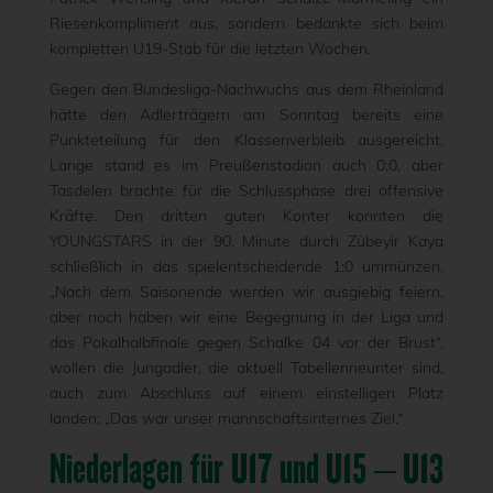
Riesenkompliment aus, sondern bedankte sich beim
kompletten U19-Stab für die letzten Wochen.
Gegen den Bundesliga-Nachwuchs aus dem Rheinland
hätte den Adlerträgern am Sonntag bereits eine
Punkteteilung für den Klassenverbleib ausgereicht.
Lange stand es im Preußenstadion auch 0:0, aber
Tasdelen brachte für die Schlussphase drei offensive
Kräfte. Den dritten guten Konter konnten die
YOUNGSTARS in der 90. Minute durch Zübeyir Kaya
schließlich in das spielentscheidende 1:0 ummünzen.
„Nach dem Saisonende werden wir ausgiebig feiern,
aber noch haben wir eine Begegnung in der Liga und
das Pokalhalbfinale gegen Schalke 04 vor der Brust“,
wollen die Jungadler, die aktuell Tabellenneunter sind,
auch zum Abschluss auf einem einstelligen Platz
landen: „Das war unser mannschaftsinternes Ziel.“
Niederlagen für U17 und U15 – U13