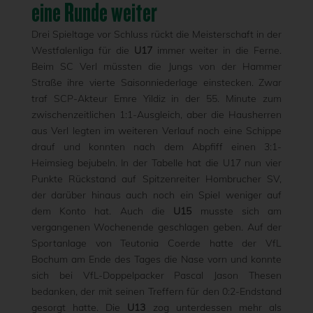
eine Runde weiter
Drei Spieltage vor Schluss rückt die Meisterschaft in der
Westfalenliga für die
U17
immer weiter in die Ferne.
Beim SC Verl müssten die Jungs von der Hammer
Straße ihre vierte Saisonniederlage einstecken. Zwar
traf SCP-Akteur Emre Yildiz in der 55. Minute zum
zwischenzeitlichen 1:1-Ausgleich, aber die Hausherren
aus Verl legten im weiteren Verlauf noch eine Schippe
drauf und konnten nach dem Abpfiff einen 3:1-
Heimsieg bejubeln. In der Tabelle hat die U17 nun vier
Punkte Rückstand auf Spitzenreiter Hombrucher SV,
der darüber hinaus auch noch ein Spiel weniger auf
dem Konto hat. Auch die
U15
musste sich am
vergangenen Wochenende geschlagen geben. Auf der
Sportanlage von Teutonia Coerde hatte der VfL
Bochum am Ende des Tages die Nase vorn und konnte
sich bei VfL-Doppelpacker Pascal Jason Thesen
bedanken, der mit seinen Treffern für den 0:2-Endstand
gesorgt hatte. Die
U13
zog unterdessen mehr als