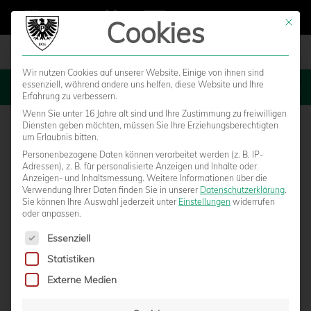
Cookies
Mit die
Wir nutzen Cookies auf unserer Website. Einige von ihnen sind
essenziell, während andere uns helfen, diese Website und Ihre
MENU
Erfahrung zu verbessern.
Wenn Sie unter 16 Jahre alt sind und Ihre Zustimmung zu freiwilligen
Diensten geben möchten, müssen Sie Ihre Erziehungsberechtigten
um Erlaubnis bitten.
Personenbezogene Daten können verarbeitet werden (z. B. IP-
Adressen), z. B. für personalisierte Anzeigen und Inhalte oder
Anzeigen- und Inhaltsmessung.
Weitere Informationen über die
Verwendung Ihrer Daten finden Sie in unserer
Datenschutzerklärung
.
Sie können Ihre Auswahl jederzeit unter
Einstellungen
widerrufen
oder anpassen.
Es folgt eine Liste der Service-Gruppen, für die eine Einwilligun
Essenziell
Statistiken
YOUNGSTARS: U19 FEIERT VORZEITIGEN
Externe Medien
KLASSENERHALT