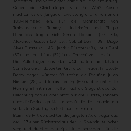
Torfestival und verteidigten damit die Tabellenführung.
Gegen die Gleichaltrigen von Blau-Weiß Aasee
machten es die Jungadler zweistellig und fuhren einen
10:0-Heimsieg ein. Für die Mannschaft von
Trainergespann Tommy Indlekofer und Philipp
Hendricks trugen sich Simon Homann (10., 39.),
Alexander Gossen (30., 35.), Cebrail Demir (38.), Diogo
Alves Duarte (41., 45.), Jendrik Büscher (48.), Louis Diehl
(57.) und Leon Lüntz (62.) in die Torschützenliste ein.
Die Adlerträger aus der
U13
hatten am letzten
Samstag gleich doppelten Grund zur Freude. Im Stadt-
Derby gegen Münster 08 trafen die Preußen Julian
Niehues (28.) und Tobias Heering (60.) und brachten die
Häming-Elf mit ihren Treffern auf die Siegerstraße. Zur
Belohnung gab es aber nicht nur drei Punkte, sondern
auch die Bezirksliga-Meisterschaft, die die Jungadler am
vorletzten Spieltag perfekt machen konnten.
Beim TuS Hiltrup steckten die jüngsten Adlerträger aus
der
U12
einen Rückstand aus der 14. Spielminute locker
weg und drehten den Spielstand souverän. Für die