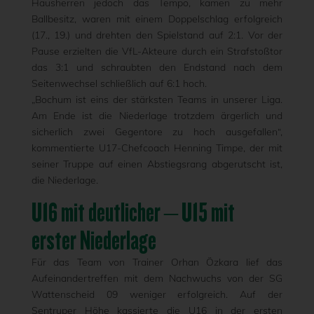
Hausherren jedoch das Tempo, kamen zu mehr
Ballbesitz, waren mit einem Doppelschlag erfolgreich
(17., 19.) und drehten den Spielstand auf 2:1. Vor der
Pause erzielten die VfL-Akteure durch ein Strafstoßtor
das 3:1 und schraubten den Endstand nach dem
Seitenwechsel schließlich auf 6:1 hoch.
„Bochum ist eins der stärksten Teams in unserer Liga.
Am Ende ist die Niederlage trotzdem ärgerlich und
sicherlich zwei Gegentore zu hoch ausgefallen“,
kommentierte U17-Chefcoach Henning Timpe, der mit
seiner Truppe auf einen Abstiegsrang abgerutscht ist,
die Niederlage.
U16 mit deutlicher – U15 mit
erster Niederlage
Für das Team von Trainer Orhan Özkara lief das
Aufeinandertreffen mit dem Nachwuchs von der SG
Wattenscheid 09 weniger erfolgreich. Auf der
Sentruper Höhe kassierte die U16 in der ersten