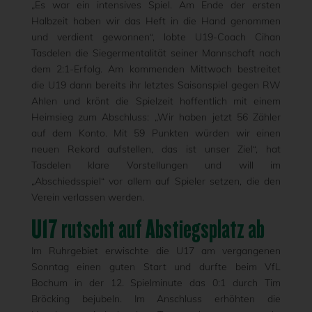
„Es war ein intensives Spiel. Am Ende der ersten
Halbzeit haben wir das Heft in die Hand genommen
und verdient gewonnen“, lobte U19-Coach Cihan
Tasdelen die Siegermentalität seiner Mannschaft nach
dem 2:1-Erfolg. Am kommenden Mittwoch bestreitet
die U19 dann bereits ihr letztes Saisonspiel gegen RW
Ahlen und krönt die Spielzeit hoffentlich mit einem
Heimsieg zum Abschluss: „Wir haben jetzt 56 Zähler
auf dem Konto. Mit 59 Punkten würden wir einen
neuen Rekord aufstellen, das ist unser Ziel“, hat
Tasdelen klare Vorstellungen und will im
„Abschiedsspiel“ vor allem auf Spieler setzen, die den
Verein verlassen werden.
U17 rutscht auf Abstiegsplatz ab
Im Ruhrgebiet erwischte die U17 am vergangenen
Sonntag einen guten Start und durfte beim VfL
Bochum in der 12. Spielminute das 0:1 durch Tim
Bröcking bejubeln. Im Anschluss erhöhten die