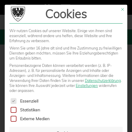
Cookies
Mit die
Wir nutzen Cookies auf unserer Website. Einige von ihnen sind
essenziell, während andere uns helfen, diese Website und Ihre
MENU
Erfahrung zu verbessern.
Wenn Sie unter 16 Jahre alt sind und Ihre Zustimmung zu freiwilligen
Diensten geben möchten, müssen Sie Ihre Erziehungsberechtigten
um Erlaubnis bitten.
Personenbezogene Daten können verarbeitet werden (z. B. IP-
Adressen), z. B. für personalisierte Anzeigen und Inhalte oder
Anzeigen- und Inhaltsmessung.
Weitere Informationen über die
Verwendung Ihrer Daten finden Sie in unserer
Datenschutzerklärung
.
Sie können Ihre Auswahl jederzeit unter
Einstellungen
widerrufen
oder anpassen.
Es folgt eine Liste der Service-Gruppen, für die eine Einwilligun
Essenziell
Statistiken
YOUNGSTARS: U13 MACHT BEZIRKSLIGA-
Externe Medien
MEISTERSCHAFT KLAR