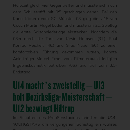
Halbzeit gleich vier Gegentreffer und musste sich nach
dem Schlusspfiff mit 0:5 geschlagen geben. Bei den
Kanal-Kickern vom SC Münster 08 ging die U15 von
Coach Martin Hugel baden und musste am 21. Spieltag
die erste Saisonniederlage einstecken. Nachdem die
08er durch die Tore von Kevin Hamsen (31.), Paul
Konrad Reichelt (46.) und Silas Nübel (56.) zu einer
komfortablen Führung gekommen waren, konnte
Adlerträger Marcel Exner vom Elfmeterpunkt lediglich
Ergebniskosmetik betreiben (66.) und traf zum 3:1-
Endstand.
U14 macht’s zweistellig – U13
holt Bezirksliga-Meisterschaft –
U12 bezwingt Hiltrup
Im Schatten des Preußenstadions feierten die
U14
-
YOUNGSTARS am vergangenen Samstag ein wahres