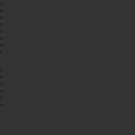
en
ie
bs
rd
ls
er
16
nk
n.
ch
en
te
ch
iv