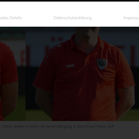
okie-Details
Datenschutzerklärung
Impress
, Stefan Graber (r.) rückt mit seinem Jahrgang in die U16 auf. Fotos: SCP