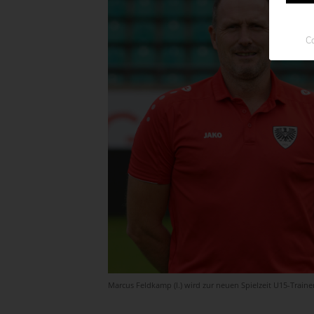
Co
Marcus Feldkamp (l.) wird zur neuen Spielzeit U15-Trainer