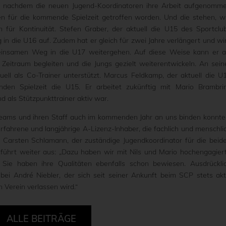
 nachdem die neuen Jugend-Koordinatoren ihre Arbeit aufgenomm
en für die kommende Spielzeit getroffen worden. Und die stehen, w
für Kontinuität. Stefen Graber, der aktuell die U15 des Sportclu
in die U16 auf. Zudem hat er gleich für zwei Jahre verlängert und wi
einsamen Weg in die U17 weitergehen. Auf diese Weise kann er a
Zeitraum begleiten und die Jungs gezielt weiterentwickeln. An sein
uell als Co-Trainer unterstützt. Marcus Feldkamp, der aktuell die U
den Spielzeit die U15. Er arbeitet zukünftig mit Mario Brambri
d als Stützpunkttrainer aktiv war.
erteams und ihren Staff auch im kommenden Jahr an uns binden konnte
fahrene und langjährige A-Lizenz-Inhaber, die fachlich und menschli
h Carsten Schlamann, der zuständige Jugendkoordinator für die beid
 führt weiter aus: „Dazu haben wir mit Nils und Mario hochengagier
Sie haben ihre Qualitäten ebenfalls schon bewiesen. Ausdrückli
bei André Niebler, der sich seit seiner Ankunft beim SCP stets akt
 Verein verlassen wird.“
ALLE BEITRÄGE