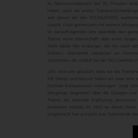
Im Nachwuchsbereich des SC Preußen sind,
haben, auch die ersten Trainerentscheidung
seit Jahren bei den YOUNGSTARS, weiterhin 
coacht, rückt gemeinsam mit seinem Jahrgang 
im darauffolgenden Jahr ebenfalls den gem
Trainer seine Mannschaft über einen langen 
Seite bleibt Nils Amberger, der ihn auch akt
trainiert, übernimmt wiederum zur kommen
zusammen, der zuletzt bei der SG Coesfeld un
„Wir sind sehr glücklich, dass wir die Train
Mit Stefan und Marcus haben wir zwei sehr er
höchste Kompetenzen mitbringen“, zeigt sic
Jahrgänge, begeistert über die Zusagen und
Trainer als optimale Ergänzung gewonnen. 
bedanken möchte ich mich an dieser Stelle 
eingebracht hat und jetzt zum Saisonende den