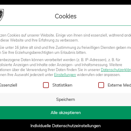
LIEDSCHAFT
Cookies
tzen Cookies auf unserer Website. Einige von ihnen sind essenziell, während and
STADION
BUSINESS
KIDS &
 diese Website und Ihre Erfahrung zu verbessern.
ie unter 16 Jahre alt sind und Ihre Zustimmung zu freiwilligen Diensten geben m
Sie Ihre Erziehungsberechtigten um Erlaubnis bitten.
nbezogene Daten können verarbeitet werden (z. B. IP-Adressen), z. B. für
R & FELDKAMP BLEIBEN UND
alisierte Anzeigen und Inhalte oder Anzeigen- und Inhaltsmessung.
Weitere
ationen über die Verwendung Ihrer Daten finden Sie in unserer
Datenschutzerklä
nnen Ihre Auswahl jederzeit unter
Einstellungen
widerrufen oder anpassen.
gt eine Liste der Service-Gruppen, für die eine Einwilligung erteilt w
INER-ROLLEN
Essenziell
Statistiken
Externe Med
Speichern
- 12:29
Alle akzeptieren
Individuelle Datenschutzeinstellungen