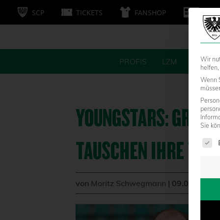
SCP
TICKETS
FANSHOP
MITG
Wir nu
PROFIS
LZM
FANS
helfen,
Wenn S
müssen 
Persone
YOUNGSTARS: GRABE
person
Inform
Sie kö
Es fol
TAUSCHEN IHRE TRA
von
Moritz Schwegmann
|
09.02.2022 