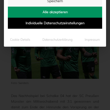
Speichern
von
Moritz Schwegmann
|
23.11.2022 - 21:51
Alle akzeptieren
Individuelle Datenschutzeinstellungen
Cookie-Details
Datenschutzerklärung
Impressum
Foto: Sanders
Das Nachholspiel bei Schalke 04 hat der SC Preußen
Münster am Mittwochabend mit 3:1 gewonnen und
damit zum Ende der Hinrunde den Vorsprung an der