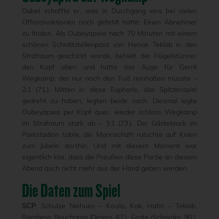
Dabei schaffte er, was in Durchgang eins bei vielen
Offensivaktionen noch gefehlt hatte: Einen Abnehmer
zu finden. Als Oubeyapwa nach 70 Minuten mit einem
schönen Schnittstellenpass von Henok Teklab in den
Strafraum geschickt wurde, behielt der Flügelstürmer
den Kopf oben und hatte das Auge für Gerrit
Wegkamp, der nur noch den Fuß reinhalten musste –
2:1 (71.). Mitten in diese Euphorie, das Spitzenspiel
gedreht zu haben, legten beide nach. Diesmal legte
Oubeyapwa per Kopf quer, wieder schloss Wegkamp
im Strafraum stark ab – 3:1 (73.). Der Gästeblock im
Parkstadion tobte, die Mannschaft rutschte auf Knien
zum Jubeln dorthin. Und mit diesem Moment war
eigentlich klar, dass die Preußen diese Partie an diesem
Abend auch nicht mehr aus der Hand geben werden.
Die Daten zum Spiel
SCP
: Schulze Niehues – Koulis, Kok, Hahn – Teklab,
Remberg, Bouchama (Deters, 67.), Grote (Scherder, 90.),