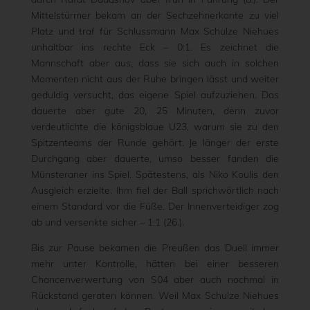
Mittelstürmer bekam an der Sechzehnerkante zu viel
Platz und traf für Schlussmann Max Schulze Niehues
unhaltbar ins rechte Eck – 0:1. Es zeichnet die
Mannschaft aber aus, dass sie sich auch in solchen
Momenten nicht aus der Ruhe bringen lässt und weiter
geduldig versucht, das eigene Spiel aufzuziehen. Das
dauerte aber gute 20, 25 Minuten, denn zuvor
verdeutlichte die königsblaue U23, warum sie zu den
Spitzenteams der Runde gehört. Je länger der erste
Durchgang aber dauerte, umso besser fanden die
Münsteraner ins Spiel. Spätestens, als Niko Koulis den
Ausgleich erzielte. Ihm fiel der Ball sprichwörtlich nach
einem Standard vor die Füße. Der Innenverteidiger zog
ab und versenkte sicher – 1:1 (26.).
Bis zur Pause bekamen die Preußen das Duell immer
mehr unter Kontrolle, hätten bei einer besseren
Chancenverwertung von S04 aber auch nochmal in
Rückstand geraten können. Weil Max Schulze Niehues