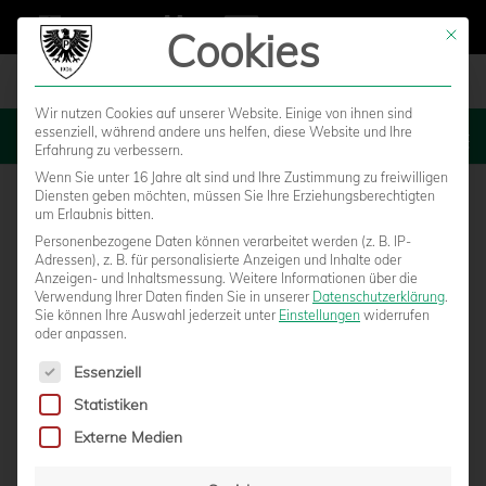
Cookies
Mit die
Wir nutzen Cookies auf unserer Website. Einige von ihnen sind
essenziell, während andere uns helfen, diese Website und Ihre
MENU
Erfahrung zu verbessern.
Wenn Sie unter 16 Jahre alt sind und Ihre Zustimmung zu freiwilligen
Diensten geben möchten, müssen Sie Ihre Erziehungsberechtigten
um Erlaubnis bitten.
Personenbezogene Daten können verarbeitet werden (z. B. IP-
Adressen), z. B. für personalisierte Anzeigen und Inhalte oder
Anzeigen- und Inhaltsmessung.
Weitere Informationen über die
Verwendung Ihrer Daten finden Sie in unserer
Datenschutzerklärung
.
Sie können Ihre Auswahl jederzeit unter
Einstellungen
widerrufen
oder anpassen.
Es folgt eine Liste der Service-Gruppen, für die eine Einwilligun
Essenziell
Statistiken
WICHTIGER 3:1-AUSWÄRTSSIEG IM
Externe Medien
SPITZENSPIEL AUF SCHALKE