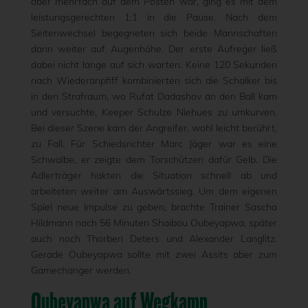
aber mehrfach auf dem Posten war, ging es mit dem
leistungsgerechten 1:1 in die Pause. Nach dem
Seitenwechsel begegneten sich beide Mannschaften
dann weiter auf Augenhöhe. Der erste Aufreger ließ
dabei nicht lange auf sich warten. Keine 120 Sekunden
nach Wiederanpfiff kombinierten sich die Schalker bis
in den Strafraum, wo Rufat Dadashov an den Ball kam
und versuchte, Keeper Schulze Niehues zu umkurven.
Bei dieser Szene kam der Angreifer, wohl leicht berührt,
zu Fall. Für Schiedsrichter Marc Jäger war es eine
Schwalbe, er zeigte dem Torschützen dafür Gelb. Die
Adlerträger hakten die Situation schnell ab und
arbeiteten weiter am Auswärtssieg. Um dem eigenen
Spiel neue Impulse zu geben, brachte Trainer Sascha
Hildmann nach 56 Minuten Shaibou Oubeyapwa, später
auch noch Thorben Deters und Alexander Langlitz.
Gerade Oubeyapwa sollte mit zwei Assits aber zum
Gamechanger werden.
Oubeyapwa auf Wegkamp