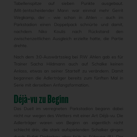
Tabellenspitze auf sieben Punkte ausgebaut.
(Mit-)entscheidender Mann war einmal mehr Gerrit
Wegkamp, der – wie schon in Ahlen – auch im
Parkstadion einen Doppelpack schnürte und damit,
nachdem Niko Koulis nach Rückstand den
zwischenzeitlichen Ausgleich erzielte hatte, die Partie
drehte.
Nach dem 3:0-Auswärtssieg bei RW Ahlen gab es für
Trainer Sacha Hildmann auch auf Schalke keinen
Anlass, etwas an seiner Startelf zu verändern. Damit
begannen die Adlerträger bereits zum fünften Mal in
Serie mit derselben Anfangsformation.
Déjà-vu zu Beginn
Das Duell im verregneten Parkstadion begann dabei
nicht nur wegen des Wetters mit einer Art Déjà-vu. Die
Adlerträger waren von Beginn an eigentlich nicht
schlecht drin, die stark aufspielenden Schalker gingen
durch Rufat Dadashov aber früh in Führung (8.). Der