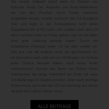
Die zweite Halbzeit stand dann im Zeichen von
Kohsuke Tsuda. Der Angreifer von Kaan-Marienborn,
der von den Preußen durch Fehler mehrfach
eingeladen wurde, erzielte zunächst den 2:2-Ausgleich
(54.) und legte in der Schlussphase noch einen
Doppelpack (82. & 83.) nach. „Wir wollten nach dem 2:3
dann nochmal mehr ins Risiko gehen, weil wir bis dahin
eine gute Leistung gezeigt haben. Durch ein
unsauberes Passspiel laden wir sie aber wieder ein.
Das war, wie die anderen auch, ein geschenktes Tor,
tat besonders weh, weil wir uns 10 Minuten vor Schluss
jeder Chance beraubt haben, noch einen Punkt
mitzunehmen“, musste das Team von Trainer Sören
Weinfurtner die lange Heimfahrt am Ende mit einer
2:4-Niederlage im Gepäck antreten. Aber auch wichtige
Erkenntnisse sammelte die U23 am Sonntag, aus denen
sie jetzt ihre Lehren ziehen muss.
ALLE BEITRÄGE