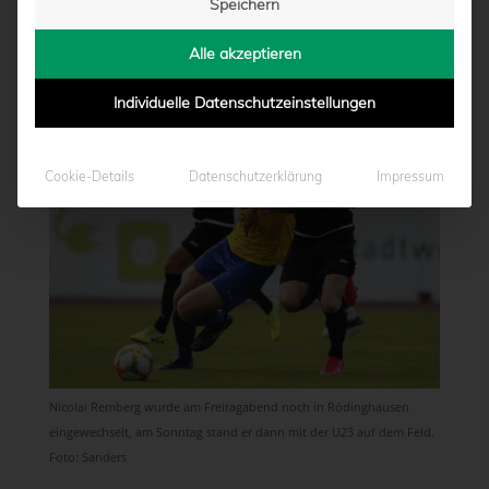
Speichern
von
Moritz Schwegmann
|
07.09.2020 - 17:04
Alle akzeptieren
Individuelle Datenschutzeinstellungen
Cookie-Details
Datenschutzerklärung
Impressum
Nicolai Remberg wurde am Freitagabend noch in Rödinghausen
eingewechselt, am Sonntag stand er dann mit der U23 auf dem Feld.
Foto: Sanders