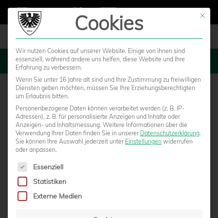
Cookies
Mit die
Wir nutzen Cookies auf unserer Website. Einige von ihnen sind
essenziell, während andere uns helfen, diese Website und Ihre
MENU
Erfahrung zu verbessern.
Wenn Sie unter 16 Jahre alt sind und Ihre Zustimmung zu freiwilligen
Diensten geben möchten, müssen Sie Ihre Erziehungsberechtigten
um Erlaubnis bitten.
Personenbezogene Daten können verarbeitet werden (z. B. IP-
Adressen), z. B. für personalisierte Anzeigen und Inhalte oder
Anzeigen- und Inhaltsmessung.
Weitere Informationen über die
Verwendung Ihrer Daten finden Sie in unserer
Datenschutzerklärung
.
Sie können Ihre Auswahl jederzeit unter
Einstellungen
widerrufen
oder anpassen.
Es folgt eine Liste der Service-Gruppen, für die eine Einwilligun
Essenziell
Statistiken
U23 ZEIGT GUTE LEISTUNG, LÄDT KAAN-
Externe Medien
MARIENBORN BEIM 2:4 ABER ZU OFT EIN