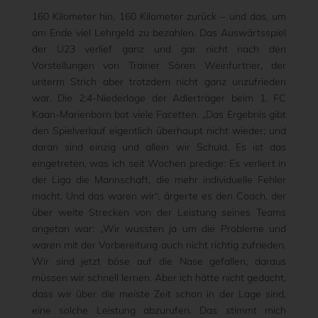
160 Kilometer hin, 160 Kilometer zurück – und das, um
am Ende viel Lehrgeld zu bezahlen. Das Auswärtsspiel
der U23 verlief ganz und gar nicht nach den
Vorstellungen von Trainer Sören Weinfurtner, der
unterm Strich aber trotzdem nicht ganz unzufrieden
war. Die 2:4-Niederlage der Adlerträger beim 1. FC
Kaan-Marienborn bot viele Facetten. „Das Ergebnis gibt
den Spielverlauf eigentlich überhaupt nicht wieder; und
daran sind einzig und allein wir Schuld. Es ist das
eingetreten, was ich seit Wochen predige: Es verliert in
der Liga die Mannschaft, die mehr individuelle Fehler
macht. Und das waren wir“, ärgerte es den Coach, der
über weite Strecken von der Leistung seines Teams
angetan war: „Wir wussten ja um die Probleme und
waren mit der Vorbereitung auch nicht richtig zufrieden.
Wir sind jetzt böse auf die Nase gefallen, daraus
müssen wir schnell lernen. Aber ich hätte nicht gedacht,
dass wir über die meiste Zeit schon in der Lage sind,
eine solche Leistung abzurufen. Das stimmt mich