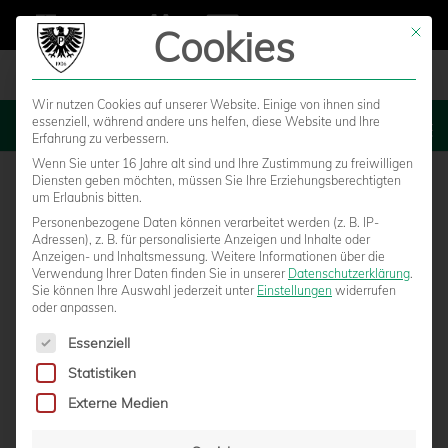
Cookies
Mit die
Wir nutzen Cookies auf unserer Website. Einige von ihnen sind
essenziell, während andere uns helfen, diese Website und Ihre
MENU
Erfahrung zu verbessern.
Wenn Sie unter 16 Jahre alt sind und Ihre Zustimmung zu freiwilligen
Diensten geben möchten, müssen Sie Ihre Erziehungsberechtigten
um Erlaubnis bitten.
Personenbezogene Daten können verarbeitet werden (z. B. IP-
Adressen), z. B. für personalisierte Anzeigen und Inhalte oder
Anzeigen- und Inhaltsmessung.
Weitere Informationen über die
Verwendung Ihrer Daten finden Sie in unserer
Datenschutzerklärung
.
Sie können Ihre Auswahl jederzeit unter
Einstellungen
widerrufen
oder anpassen.
Es folgt eine Liste der Service-Gruppen, für die eine Einwilligun
Essenziell
Statistiken
U23: „WIR DÜRFEN UNS NICHT
Externe Medien
ZUFRIEDENGEBEN“