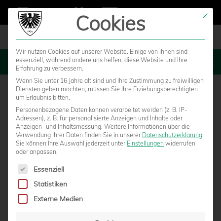
Cookies
Mit die
Wir nutzen Cookies auf unserer Website. Einige von ihnen sind
essenziell, während andere uns helfen, diese Website und Ihre
MENU
Erfahrung zu verbessern.
Wenn Sie unter 16 Jahre alt sind und Ihre Zustimmung zu freiwilligen
Diensten geben möchten, müssen Sie Ihre Erziehungsberechtigten
um Erlaubnis bitten.
Personenbezogene Daten können verarbeitet werden (z. B. IP-
Adressen), z. B. für personalisierte Anzeigen und Inhalte oder
Anzeigen- und Inhaltsmessung.
Weitere Informationen über die
Verwendung Ihrer Daten finden Sie in unserer
Datenschutzerklärung
.
Sie können Ihre Auswahl jederzeit unter
Einstellungen
widerrufen
oder anpassen.
Es folgt eine Liste der Service-Gruppen, für die eine Einwilligun
Essenziell
Statistiken
U23 WILL GEGEN WESTFALIA RHYNERN
Externe Medien
ZURÜCK IN DIE ERFOLGSSPUR