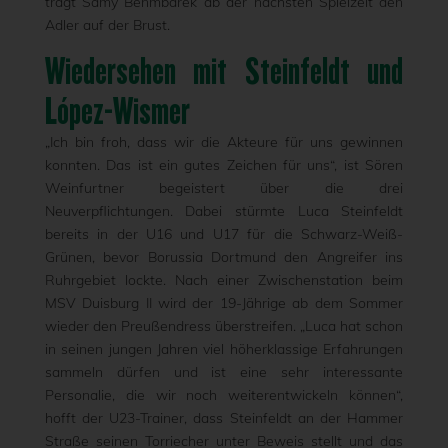
trägt Samy Benmbarek ab der nächsten Spielzeit den
Adler auf der Brust.
Wiedersehen mit Steinfeldt und
López-Wismer
„Ich bin froh, dass wir die Akteure für uns gewinnen
konnten. Das ist ein gutes Zeichen für uns“, ist Sören
Weinfurtner begeistert über die drei
Neuverpflichtungen. Dabei stürmte Luca Steinfeldt
bereits in der U16 und U17 für die Schwarz-Weiß-
Grünen, bevor Borussia Dortmund den Angreifer ins
Ruhrgebiet lockte. Nach einer Zwischenstation beim
MSV Duisburg II wird der 19-Jährige ab dem Sommer
wieder den Preußendress überstreifen. „Luca hat schon
in seinen jungen Jahren viel höherklassige Erfahrungen
sammeln dürfen und ist eine sehr interessante
Personalie, die wir noch weiterentwickeln können“,
hofft der U23-Trainer, dass Steinfeldt an der Hammer
Straße seinen Torriecher unter Beweis stellt und das