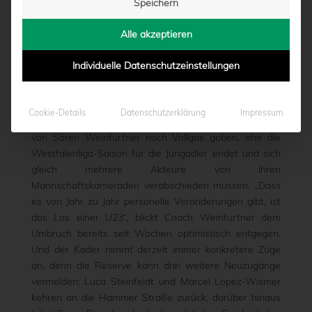
Speichern
NEUZUGÄNGE
Alle akzeptieren
von
Moritz Schwegmann
|
25.05.2016 - 12:40
Individuelle Datenschutzeinstellungen
Ein Kräftemessen hat die U23 des SC Preußen noch
Cookie-Details
Datenschutzerklärung
Impressum
vor der Brust, ein letztes Mal müssen die Schützlinge
von Sören Weinfurtner noch Vollgas geben, ehe die
Westfalenliga-Saison für die Jungadler endet und sich
gleich mehrere Akteure von ihren
Mannschaftskameraden verabschieden müssen. „Dass
es von Jahr zu Jahr personelle Veränderungen gibt, ist
das Los einer U23“, blickt Coach Weinfurtner dem
Umbruch bereits seit Wochen optimistisch entgegen.
Und der Kader nimmt derzeit immer konkretere Züge
an, denn die Reserve kann drei weitere Neuzugänge
vermelden: Luca Steinfeldt und Marcel Lopez-Wismer
kehren an die Hammer Straße zurück, darüber hinaus