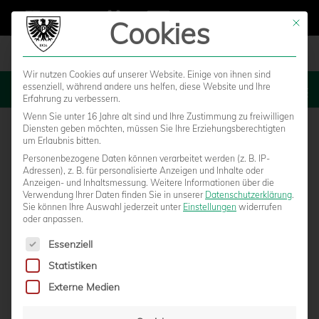
Cookies
Mit die
Wir nutzen Cookies auf unserer Website. Einige von ihnen sind
essenziell, während andere uns helfen, diese Website und Ihre
MENU
Erfahrung zu verbessern.
Wenn Sie unter 16 Jahre alt sind und Ihre Zustimmung zu freiwilligen
Diensten geben möchten, müssen Sie Ihre Erziehungsberechtigten
um Erlaubnis bitten.
Personenbezogene Daten können verarbeitet werden (z. B. IP-
Adressen), z. B. für personalisierte Anzeigen und Inhalte oder
Anzeigen- und Inhaltsmessung.
Weitere Informationen über die
Verwendung Ihrer Daten finden Sie in unserer
Datenschutzerklärung
.
Sie können Ihre Auswahl jederzeit unter
Einstellungen
widerrufen
oder anpassen.
Es folgt eine Liste der Service-Gruppen, für die eine Einwilligun
Essenziell
Statistiken
STEINFELDT, BENMBAREK, LOPEZ-
Externe Medien
WISMER – U23 VERMELDET DREI WEITERE