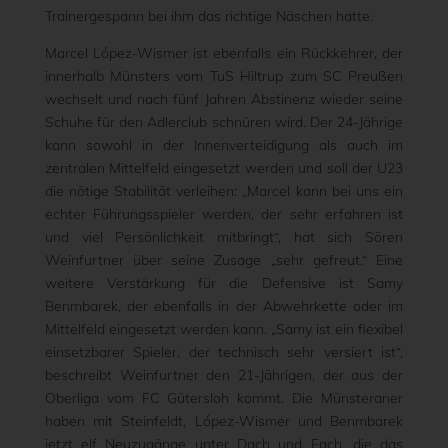
Trainergespann bei ihm das richtige Näschen hatte.
Marcel López-Wismer ist ebenfalls ein Rückkehrer, der
innerhalb Münsters vom TuS Hiltrup zum SC Preußen
wechselt und nach fünf Jahren Abstinenz wieder seine
Schuhe für den Adlerclub schnüren wird. Der 24-Jährige
kann sowohl in der Innenverteidigung als auch im
zentralen Mittelfeld eingesetzt werden und soll der U23
die nötige Stabilität verleihen: „Marcel kann bei uns ein
echter Führungsspieler werden, der sehr erfahren ist
und viel Persönlichkeit mitbringt“, hat sich Sören
Weinfurtner über seine Zusage „sehr gefreut.“ Eine
weitere Verstärkung für die Defensive ist Samy
Benmbarek, der ebenfalls in der Abwehrkette oder im
Mittelfeld eingesetzt werden kann. „Samy ist ein flexibel
einsetzbarer Spieler, der technisch sehr versiert ist“,
beschreibt Weinfurtner den 21-Jährigen, der aus der
Oberliga vom FC Gütersloh kommt. Die Münsteraner
haben mit Steinfeldt, López-Wismer und Benmbarek
jetzt elf Neuzugänge unter Dach und Fach, die das