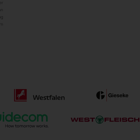
er
nn
ag
um