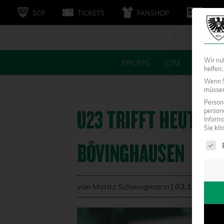
SCP
TICKETS
FANSHOP
MITG
Wir nu
PROFIS
LZM
FANS
helfen,
Wenn S
müssen 
Persone
U23 TRIFFT HEUTE A
person
Inform
Sie kö
Es fol
BÖVINGHAUSEN
von
Moritz Schwegmann
|
03.11.2023 