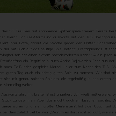
3 des SC Preußen auf spannende Spitzenspiele freuen: Bereits heu
iner Kieran Schulze-Marmeling auswärts auf den TuS Bövinghause
llenführer Lotte, darauf die Woche gegen den Dritten Schermbec
, der mit Blick auf das heutige Spiel betont: „Freitagabends ist sch
vinghausen hat einen extrem hochdekorierten Kader.“ Allein Jeron A
reußenfans ein Begriff sein, auch Andre Dej werden Fans aus der 
h noch Ex-Bundesligaspieler Marcel Heller zum Kader des TuS. „W
nem guten Tag auch ein richtig gutes Spiel zu machen. Wir sind al
 sich mit genau solchen Spielern, die regelmäßig in den ersten dr
ze-Marmeling weiter.
Auswärtsfahrt mit breiter Brust angehen. „Ich weiß mittlerweile, w
 am Stück zu gewinnen. Aber das macht auch ein bisschen süchtig. W
 Siege wären für uns ein großer Meilenstein“, hofft der Coach auf d
 bei dem zuletzt viel los war. „Warum es dort nicht so läuft, wie sie 